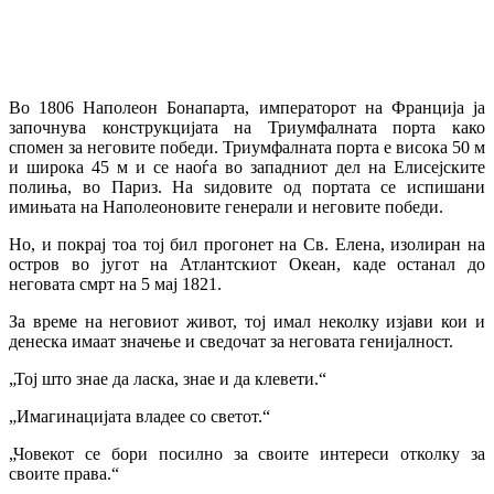
Во 1806 Наполеон Бонапарта, императорот на Франција ја
започнува конструкцијата на Триумфалната порта како
спомен за неговите победи. Триумфалната порта е висока 50 м
и широка 45 м и се наоѓа во западниот дел на Елисејските
полиња, во Париз. На ѕидовите од портата се испишани
имињата на Наполеоновите генерали и неговите победи.
Но, и покрај тоа тој бил прогонет на Св. Елена, изолиран на
остров во југот на Атлантскиот Океан, каде останал до
неговата смрт на 5 мај 1821.
За време на неговиот живот, тој имал неколку изјави кои и
денеска имаат значење и сведочат за неговата генијалност.
„Тој што знае да ласка, знае и да клевети.“
„Имагинацијата владее со светот.“
„Човекот се бори посилно за своите интереси отколку за
своите права.“