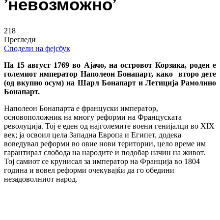
’невозможно’
218
Прегледи
Сподели на фејсбук
На 15 август 1769 во Ајачо, на островот Корзика, роден е
големиот император Наполеон Бонапарт, како второ дете
(од вкупно осум) на Шарл Бонапарт и Летиција Рамолино
Бонапарт.
Наполеон Бонапарта е француски император,
основоположник на многу реформи на Француската
револуција. Тој е еден од најголемите воени генијалци во XIX
век; ја освоил цела Западна Европа и Египет, додека
воведувал реформи во овие нови територии, цело време им
гарантирал слобода на народите и подобар начин на живот.
Тој самиот се крунисал за император на Франција во 1804
година и вовел реформи очекувајќи да го обедини
незадоволниот народ.