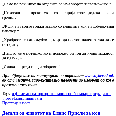
„Само во речникот на будалите го има зборот ’невозможно’.“
„Никогаш не прекинувај го непријателот додека прави
грешка.“
„Фрли ги твоите грижи заедно со алиштата кои ги соблекуваш
навечер.“
„Храброста е како љубовта, мора да постои надеж за таа да се
потхранува.“
„Ништо не е потешко, но и помоќно од тоа да имаш можност
да одлучуваш.“
„Сликата вреди илјада зборови.“
При објавување на материјали од порталот
www.hybread.mk
во друг медиум, задолжително наведете го изворот од кој е
преземен текстот.
Tags:
изјави
император
корзика
наполеон бонапарт
триумфална
-порта
франција
цитати
Претходен пост
Детали од животот на Елвис Присли за кои