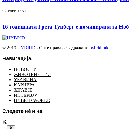
Следен пост
16 годишната Грета Тунберг е номинирана за Ноб
© 2019
HYBRID
- Сите права се задражани
hybrid.mk
.
Навигација:
НОВОСТИ
ЖИВОТЕН СТИЛ
УБАВИНА
КАРИЕРА
ЗДРАВЈЕ
ИНТЕРВЈУ
HYBRID WORLD
Следете нѐ и на: