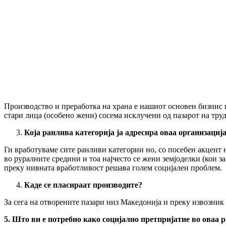
Производство и преработка на храна е нашиот основен бизнис
стари лица (особено жени) сосема исклучени од пазарот на труд
Која ранлива категорија ја адресира оваа организациј
Ги вработуваме сите ранливи категории но, со посебен акцент н
во руралните средини и тоа најчесто се жени земјоделки (кои за
преку нивната вработливост решава голем социјален проблем.
Каде се пласираат производите?
За сега на отворените пазари низ Македонија и преку извозник 
5. Што ви е потребно како социјално претпријатие во оваа р