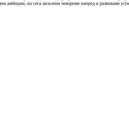
мни амбиции, но сега засилени чекориме напред и развиваме усп