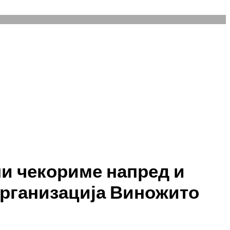
ни чекориме напред и
организација Виножито