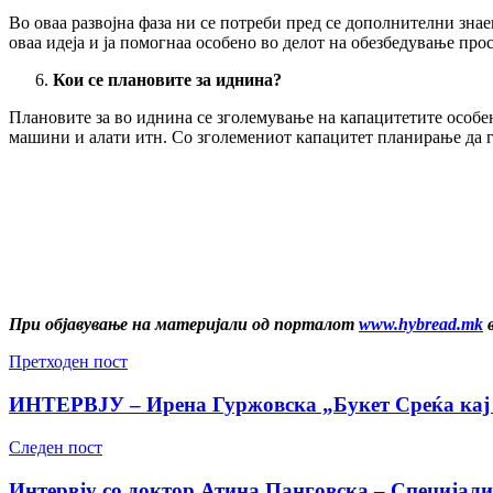
Во оваа развојна фаза ни се потреби пред се дополнителни зна
оваа идеја и ја помогнаа особено во делот на обезбедување прос
Кои се плановите за иднина?
Плановите за во иднина се зголемување на капацитетите особе
машини и алати итн. Со зголемениот капацитет планирање да г
При објавување на материјали од порталот
www.hybread.mk
в
Претходен пост
ИНТЕРВЈУ – Ирена Гуржовска „Букет Среќа кај лу
Следен пост
Интервју со доктор Атина Панговска – Специјал