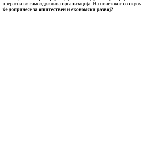
прерасна во самоодржлива организација. На почетокот со скро
ќе допринесе за општествен и економски развој?