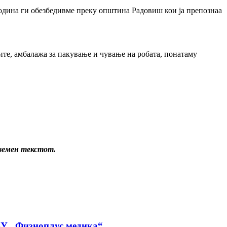
година ги обезбедивме преку општина Радовиш кои ја препознаа
ите, амбалажа за пакување и чување на робата, понатаму
еземен текстот.
ПЗУ „Физиоплус медика“