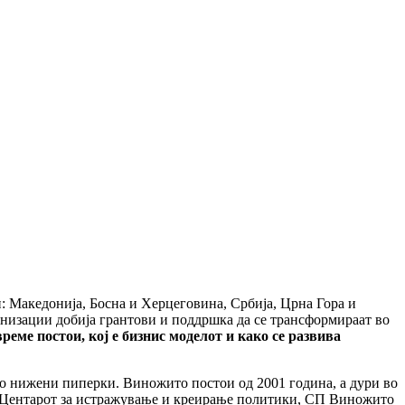
ји: Македонија, Босна и Херцеговина, Србија, Црна Гора и
низации добија грантови и поддршка да се трансформираат во
реме постои, кој е бизнис моделот и како се развива
но нижени пиперки
.
Виножито постои од 2001 година, а дури во
 Центарот за истражување и креирање политики, СП Виножито