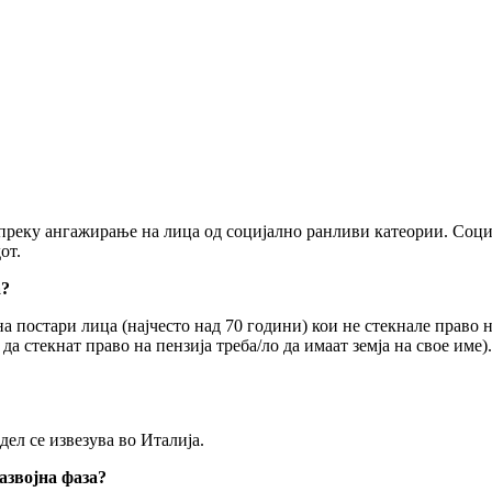
 преку ангажирање на лица од социјално ранливи катеории. Соц
от.
а?
а постари лица (најчесто над 70 години) кои не стекнале право н
 да стекнат право на пензија треба/ло да имаат земја на свое име
дел се извезува во Италија.
азвојна фаза?