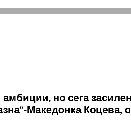
и амбиции, но сега засиле
зна“-Македонка Коцева, 