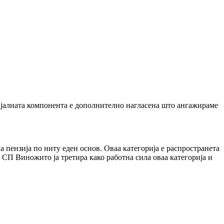
ијалната компонента е дополнително нагласена што ангажираме
а пензија по ниту еден основ. Оваа категорија е распространета
). СП Виножито ја третира како работна сила оваа категорија и