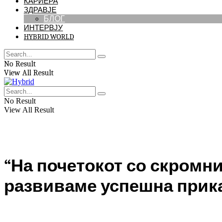
КАРИЕРА
ЗДРАВЈЕ
БЛОГ
ИНТЕРВЈУ
HYBRID WORLD
No Result
View All Result
No Result
View All Result
“На почетокот со скромн
развиваме успешна прика