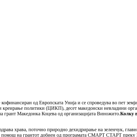
ј е кофинансиран од Европската Унија и се спроведува во пет зем
 и креирање политики (ЦИКП), десет македонски невладини орга
на грант
Македонка Коцева од организацијата Виножито.
Колку в
здрава храва
, поточно природно
дехидрирање
на
зеленчук, глав
 со помош на грантот добиен од програмата СМАРТ СТАРТ преку