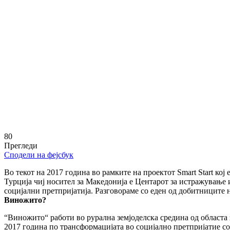
80
Прегледи
Сподели на фејсбук
Во текот на 2017 годи
н
а во рамките на проектот Smart Start ко
Турција чиј носител за Македонија е Центарот за истражување
социјални претпријатија. Разговораме со еден од добитниците 
Виножито
?
“Виножито“ работи во рурална земјоделска средина
од
област
а
2017 година по трансформацијата во социјално претпријатие