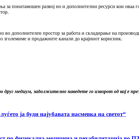
ења за понатамошен развој но и дополнителни ресурси кои оваа 
тор.
но во дополнителен простор за работа и складирање на производ
о зголемиме и продажните канали до крајниот корисник.
о друг медиум, задолжително наведете го изворот од кој е пр
ѓето ја буди најубавата насмевка на светот“
ист по физикална медицина и рехабилитација во 