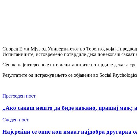
Според Ејми Мјуз од Универзитетот во Торонто, која ја предводе
Испитаниците, истовремено потврдиле дека понекогаш сакаат д
Сепак, најинтересно е што испитаниците потврдиле дека за среќ
Резултатите од истражувањето се објавени во Social Psychological
Претходен пост
„Ако сакаш нешто да биде кажано, прашај маж; 
Следен пост
Најсреќни се оние кои имаат најдобра другарка о