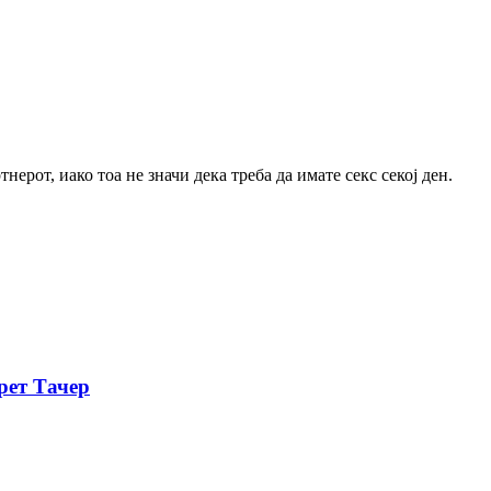
ерот, иако тоа не значи дека треба да имате секс секој ден.
рет Тачер