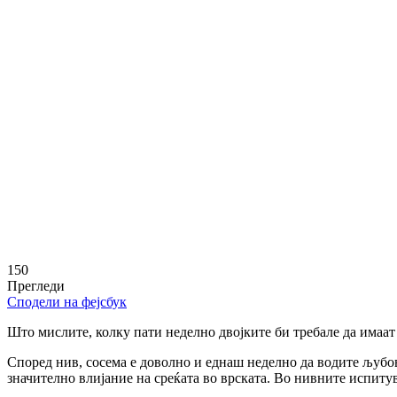
150
Прегледи
Сподели на фејсбук
Што мислите, колку пати неделно двојките би требале да имаат
Според нив, сосема е доволно и еднаш неделно да водите љубов
значително влијание на среќата во врската. Во нивните испиту