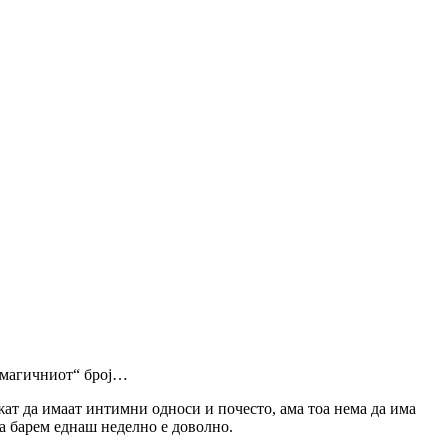
 „магичниот“ број…
жат да имаат интимни односи и почесто, ама тоа нема да има
ка барем еднаш неделно е доволно.