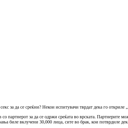
 секс за да се среќни? Некои испитувачи тврдат дека го откриле
 со партнерот за да се одржи среќата во врската. Партнерите мо
вања биле вклучени 30,000 лица, сите во брак, кои потврдиле де