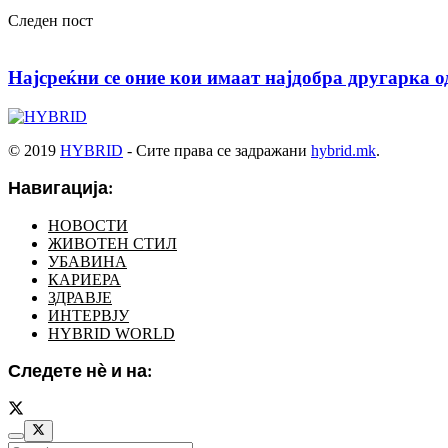
Следен пост
Најсреќни се оние кои имаат најдобра другарка о
© 2019
HYBRID
- Сите права се задражани
hybrid.mk
.
Навигација:
НОВОСТИ
ЖИВОТЕН СТИЛ
УБАВИНА
КАРИЕРА
ЗДРАВЈЕ
ИНТЕРВЈУ
HYBRID WORLD
Следете нѐ и на: