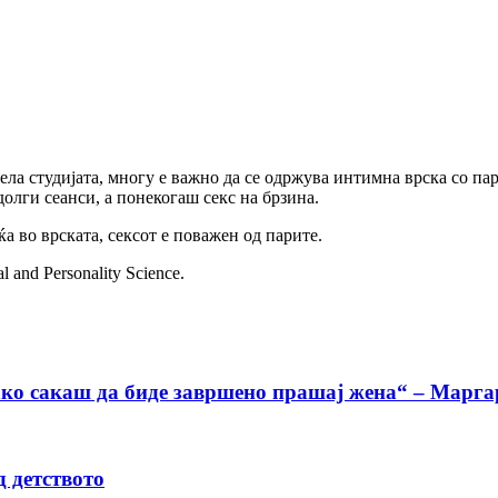
ла студијата, многу е важно да се одржува интимна врска со партн
олги сеанси, а понекогаш секс на брзина.
а во врската, сексот е поважен од парите.
 and Personality Science.
ако сакаш да биде завршено прашај жена“ – Марга
д детството