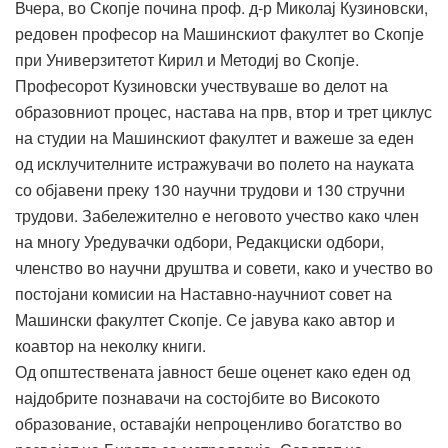
Вчера, во Скопје почина проф. д-р Миколај Кузиновски,
редовен професор на Машинскиот факултет во Скопје
при Универзитетот Кирил и Методиј во Скопје.
Професорот Кузиновски учествуваше во делот на
образовниот процес, настава на прв, втор и трет циклус
на студии на Машинскиот факултет и важеше за еден
од исклучителните истражувачи во полето на науката
со објавени преку 130 научни трудови и 130 стручни
трудови. Забележително е неговото учество како член
на многу Уредувачки одбори, Редакциски одбори,
членство во научни друштва и совети, како и учество во
постојани комисии на Наставно-научниот совет на
Машински факултет Скопје. Се јавува како автор и
коавтор на неколку книги.
Од општествената јавност беше оценет како еден од
најдобрите познавачи на состојбите во Високото
образование, оставајќи непроценливо богатство во