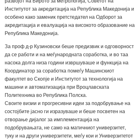
развојот на Бирото за метрологија, Советот на
Институтот за акредитација на Република Македонија и
особено како заменик претстедател на Одборот за
акредитација и евалуација на високото образование на
Република Македонија.
За проф д-р Кузиновски беше предизвик и одговорност
да се работи и на меѓународната соработка, и во таа
насока долга низа години извршуваше и функција на
Координатор за соработка помеѓу Машинскиот
факултет во Скопје и Институтот за технологија на
машини и автоматизација при Вроцлавската
Политехника во Република Полска.
Своите визии и прогресивни идеи за подобрување на
состојбите јасно ги изразуваше и беше посветен на
отворање дијалог за имплементација на
подобрувањата, не само на матичниот универзитет,
туку и на други универзитети, меѓу кои и Универзитетот