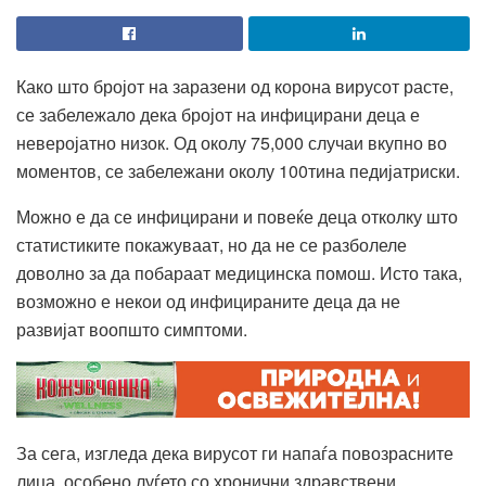
Како што бројот на заразени од корона вирусот расте,
се забележало дека бројот на инфицирани деца е
неверојатно низок. Од околу 75,000 случаи вкупно во
моментов, се забележани околу 100тина педијатриски.
Можно е да се инфицирани и повеќе деца отколку што
статистиките покажуваат, но да не се разболеле
доволно за да побараат медицинска помош. Исто така,
возможно е некои од инфицираните деца да не
развијат воопшто симптоми.
За сега, изгледа дека вирусот ги напаѓа повозрасните
лица, особено луѓето со хронични здравствени