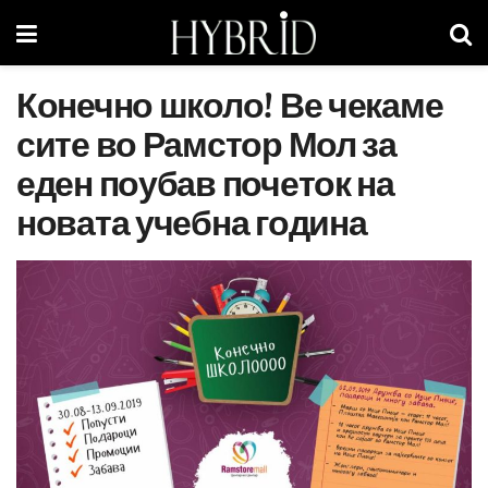
Конечно школо! Ве чекаме
сите во Рамстор Мол за
еден поубав почеток на
новата учебна година