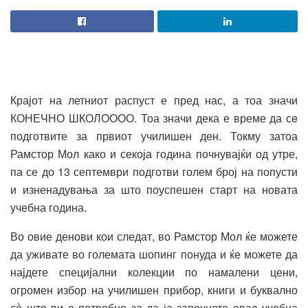
Крајот на летниот распуст е пред нас, а тоа значи
КОНЕЧНО ШКОЛОООО. Тоа значи дека е време да сe
подготвите за првиот училишен ден. Токму затоа
Рамстор Мол како и секоја година почнувајќи од
утре,
па се до 1
3
септември подготви голем број на попусти
и изненадувања за што поуспешен старт на новата
учебна година.
Во овие денови кои следат, во Рамстор Мол ќе можете
да уживате во големата шопинг понуда и ќе можете да
најдете специјални колекции по намалени цени,
огромен избор на училишен прибор, книги и буквално
с
ѐ
што ви е потребно за да ја започнете оваa учебна