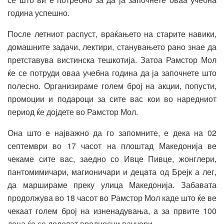
година успешно.
После летниот распуст, враќањето на старите навики,
домашните задачи, лектири, станувањето рано знае да
претставува вистинска тешкотија. Затоа Рамстор Мол
ќе се потруди оваа учебна година да ја започнете што
полесно. Организираме голем број на акции, попусти,
промоции и подароци за сите вас кои во наредниот
период ќе дојдете во Рамстор Мол.
Она што е најважно да го запомните, е дека на 02
септември во 17 часот на плоштад Македонија ве
чекаме сите вас, заедно со Ивце Пивце, жонглери,
пантомимичари, магионичари и дец
a
та од Брејк а лег,
да маршираме преку улица Македонија. Забавата
продолжува во 18 часот во Рамстор Мол каде што ќе ве
чекаат голем број на изненадувања, а за првите 100
деца ќе се доделат вредносни ваучери.