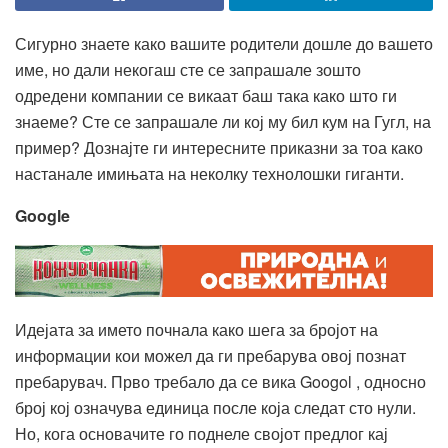
Сигурно знаете како вашите родители дошле до вашето
име, но дали некогаш сте се запрашале зошто
одредени компании се викаат баш така како што ги
знаеме? Сте се запрашале ли кој му бил кум на Гугл, на
пример? Дознајте ги интересните приказни за тоа како
настанале имињата на неколку технолошки гиганти.
Google
Идејата за името почнала како шега за бројот на
информации кои можел да ги пребарува овој познат
пребарувач. Прво требало да се вика Googol , односно
број кој означува единица после која следат сто нули.
Но, кога основачите го поднеле својот предлог кај