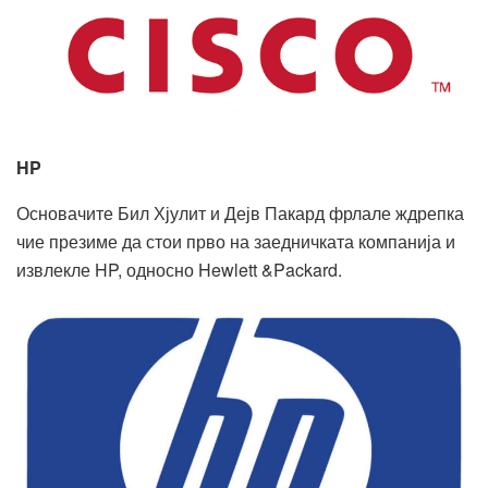
HP
Основачите Бил Хјулит и Дејв Пакард фрлале ждрепка
чие презиме да стои прво на заедничката компанија и
извлекле HP, односно Hewlett &Packard.