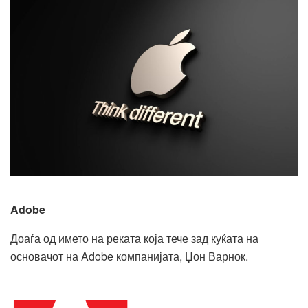
Adobe
Доаѓа од името на реката која тече зад куќата на
основачот на Adobe компанијата, Џон Варнок.