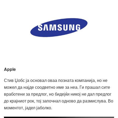
Apple
Стив Џобс ја основал оваа позната компанија, но не
можел да најде соодветно име за неа. Ги прашал сите
вработени за предлог, но бидејќи никој не дал предлог
до крајниот рок, тој започнал одново да размислува. Во
моментот, јадел јаболко.