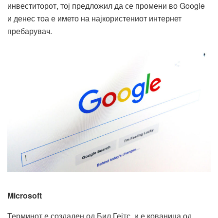
инвеститорот, тој предложил да се промени во Google
и денес тоа е името на најкористениот интернет
пребарувач.
Microsoft
Терминот е создаден од Бил Гејтс, и е кованица од