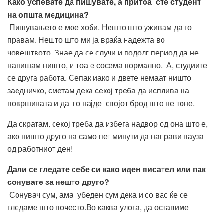
Како успевате да пишувате, а притоа сте студент
на општа медицина?
Пишувањето е мое хоби. Нешто што уживам да го
правам. Нешто што ми ја враќа надежта во
човештвото. Знае да се случи и подолг период да не
напишам ништо, и тоа е сосема нормално. А, студиите
се друга работа. Сепак иако и двете немаат ништо
заедничко, сметам дека секој треба да исплива на
површината и да го најде својот брод што не тоне.
Да скратам, секој треба да избега надвор од она што е,
ако ништо друго на само пет минути да направи пауза
од работниот ден!
Дали се гледате себе си како иден писател или пак
сонувате за нешто друго?
Сонувач сум, ама убеден сум дека и со вас ќе се
гледаме што почесто.Во каква улога, да оставиме