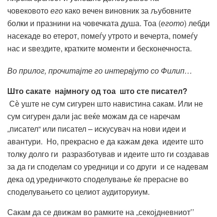
човековото
его
како вечен виновник за љубовните
болки и празнини на човечката душа. Тоа (
егото
) лебди
насекаде во етерот, помеѓу утрото и вечерта, помеѓу
нас и ѕвездите, кратките моменти и бесконечноста.
Во прилог, прочитајте го интервјуто со Филип…
Што сакате најмногу од тоа што сте писател?
Сѐ уште не сум сигурен што навистина сакам. Или не
сум сигурен дали јас веќе можам да се наречам
„писател“ или писател – искусувач на нови идеи и
авантури. Но, прекрасно е да кажам дека идеите што
толку долго ги разразботував и идеите што ги создавав
за да ги споделам со уредници и со други и се надевам
дека од уредничкото споделување ќе прерасне во
споделувањето со целиот аудиторуиум.
Сакам да се движам во рамките на „секојдневниот’’