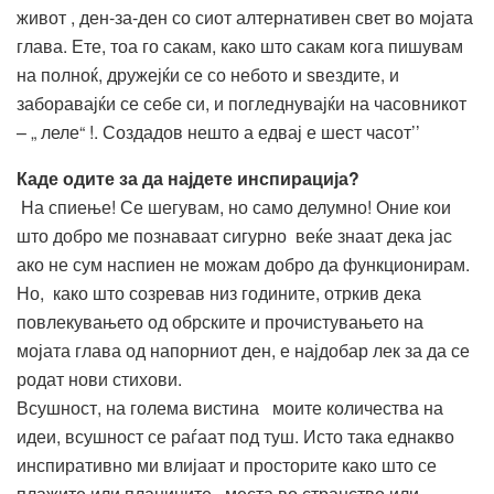
живот , ден-за-ден со сиот алтернативен свет во мојата
глава. Ете, тоа го сакам, како што сакам кога пишувам
на полноќ, дружејќи се со небото и ѕвездите, и
заборавајќи се себе си, и погледнувајќи на часовникот
– „ леле“ !. Создадов нешто а едвај е шест часот’’
Каде одите за да најдете инспирација?
На спиење! Се шегувам, но само делумно! Оние кои
што добро ме познаваат сигурно веќе знаат дека јас
ако не сум наспиен не можам добро да функционирам.
Но, како што созревав низ годините, отркив дека
повлекувањето од обрските и прочистувањето на
мојата глава од напорниот ден, е најдобар лек за да се
родат нови стихови.
Всушност, на голема вистина моите количества на
идеи, всушност се раѓаат под туш. Исто така еднакво
инспиративно ми влијаат и просторите како што се
плажите или планините , места во странство или