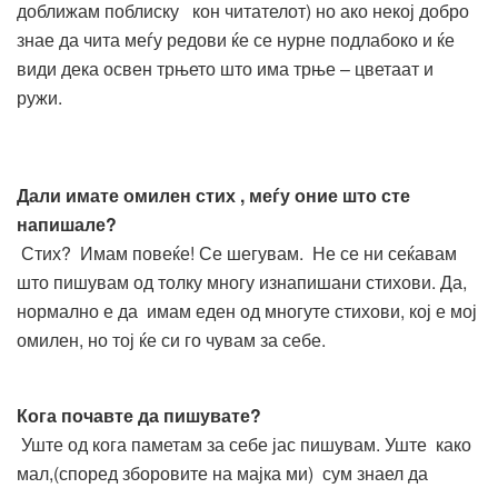
доближам поблиску кон читателот) но ако некој добро
знае да чита меѓу редови ќе се нурне подлабоко и ќе
види дека освен трњето што има трње – цветаат и
ружи.
Дали имате омилен стих , меѓу оние што сте
напишале?
Стих? Имам повеќе! Се шегувам. Не се ни сеќавам
што пишувам од толку многу изнапишани стихови. Да,
нормално е да имам еден од многуте стихови, кој е мој
омилен, но тој ќе си го чувам за себе.
Кога почавте да пишувате?
Уште од кога паметам за себе јас пишувам. Уште како
мал,(според зборовите на мајка ми) сум знаел да