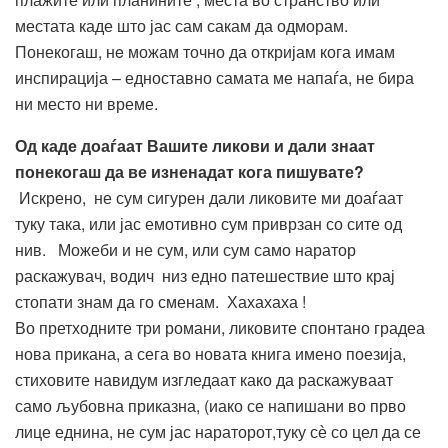
местата каде што јас сам сакам да одморам.
Понекогаш, нe можам точно да откријам кога имам
инспирација – едноставно самата ме напаѓа, не бира
ни место ни време.
Од каде доаѓаат Вашите ликови и дали знаат
понекогаш да ве изненадат кога пишувате?
Искрено, не сум сигурен дали ликовите ми доаѓаат
туку така, или јас емотивно сум приврзан со сите од
нив. Можеби и не сум, или сум само наратор
раскажувач, водич низ едно патешествие што крај
стопати знам да го сменам. Хахахаха !
Во претходните три романи, ликовите спонтано градеа
нова прикана, а сега во новата книга имено поезија,
стиховите навидум изгледаат како да раскажуваат
само љубовна приказна, (иако се напишани во прво
лице еднина, не сум јас нараторот,туку сѐ со цел да се