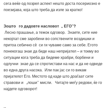
сега веќе од позрел аспект нешто доста посериозно е
поезијава, која што треба да изле за кратко!
Зошто го дадовте насловот „ ЕГО’’?
Лесно прашање, а тежок одговор. Знаете, сите ние
некојпат сме заробени во сопствените воздишки и
притоа себично сѐ си ги чуваме само за себе. Егото
понекогаш знае да биде наш непријател – и токму во
ситуации кога треба да бидеме храбри, борбени и
одлучни знае да се спротистави на нас и да не одведе
во една друга насока. Или пак јас си го викам
пријателот Его. Местото од каде што доаѓаат сите
стравови и „лоши’’ мисли. Читајте меѓу редови, ќе го
најдете одговорот!