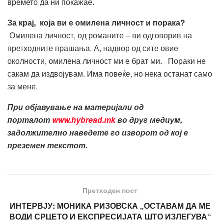
времето да ни покажае.
За крај, која ви е омилена личност и порака?
Омилена личност, од романите – ви одговорив на
претходните прашања. А, надвор од сите овие
околности, омилена личност ми е брат ми. Пораки не
сакам да издвојувам. Има повеќе, но нека останат само
за мене.
При објавување на материјали од
порталот
www.hybread.mk
во друг медиум,
задолжително наведете го изворот од кој е
преземен текстот.
Претходен пост
ИНТЕРВЈУ: МОНИКА РИЗОВСКА „ОСТАВАМ ДА МЕ
ВОДИ СРЦЕТО И ЕКСПРЕСИЈАТА ШТО ИЗЛЕГУВА“