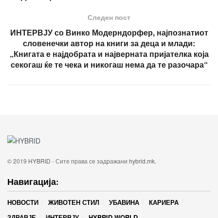
Следен пост
ИНТЕРВЈУ со Винко Модерндорфер, најпознатиот
словенечки автор на книги за деца и млади:
„Книгата е најдобрата и најверната пријателка која
секогаш ќе те чека и никогаш нема да те разочара“
© 2019
HYBRID
- Сите права се задражани
hybrid.mk
.
Навигација:
НОВОСТИ
ЖИВОТЕН СТИЛ
УБАВИНА
КАРИЕРА
ЗДРАВЈЕ
ИНТЕРВЈУ
HYBRID WORLD