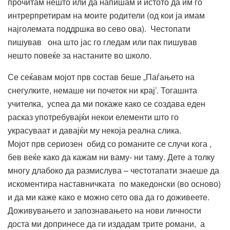
прочитам нешто или да напишам и истото да им го
интрерпретирам на моите родители (од кои ја имам
најголемата поддршка во сево ова). Честопати
пишував она што јас го гледам или пак пишував
нешто повеќе за настаните во школо.
Се сеќавам мојот прв состав беше „Паѓањето на
снегулките, немаше ни почеток ни крај’. Тогашнта
учителка, успеа да ми покаже како се создава еден
расказ употребувајќи некои елементи што го
украсуваат и давајќи му некоја реална слика.
Мојот прв сериозен обид со романите се случи кога ,
бев веќе како да кажам ни ваму- ни таму. Дете а толку
многу длабоко да размислува – честотапати знаеше да
искоментира наставничката по македонски (во осново)
и да ми каже како е можно сето ова да го доживеете.
Доживувањето и запознавањето на нови личности
доста ми допринесе да ги издадам трите романи, а