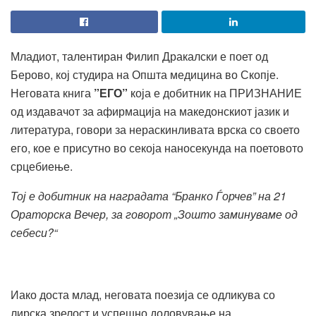
Младиот, талентиран Филип Дракалски е поет од
Берово, кој студира на Општа медицина во Скопје.
Неговата книга
”ЕГО”
која е добитник на ПРИЗНАНИЕ
од издавачот за афирмација на македонскиот јазик и
литература, говори за нераскинливата врска со своето
его, кое е присутно во секоја наносекунда на поетовото
срцебиење.
Тој е добитник на наградата “Бранко Ѓорчев” на 21
Ораторска Вечер, за говорот „Зошто заминуваме од
себеси?“
Иако доста млад, неговата поезија се одликува со
лирска зрелост и успешно доловување на