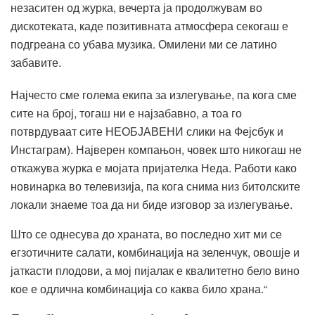
незаситен од журка, вечерта ја продолжувам во
дискотеката, каде позитивната атмосфера секогаш е
подгреана со убава музика. Омилени ми се латино
забавите.
Најчесто сме голема екипа за излегување, па кога сме
сите на број, тогаш ни е најзабавно, а тоа го
потврдуваат сите НЕОБЈАВЕНИ слики на Фејсбук и
Инстаграм). Најверен компањон, човек што никогаш не
откажува журка е мојата пријателка Неда. Работи како
новинарка во телевизија, па кога снима низ битолските
локали знаеме тоа да ни биде изговор за излегување.
Што се однесува до храната, во последно хит ми се
егзотичните салати, комбинација на зеленчук, овошје и
јаткасти плодови, а мој пијалак е квалитетно бело вино
кое е одлична комбинација со каква било храна.“