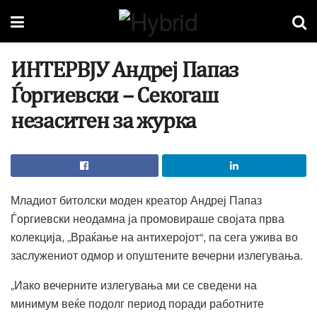
ИНТЕРВЈУ Андреј Папаз
Ѓоргиевски – Секогаш
незаситен за журка
Младиот битолски моден креатор Андреј Папаз
Ѓоргиевски неодамна ја промовираше својата прва
колекција, „Враќање на антихеројот“, па сега ужива во
заслужениот одмор и опуштените вечерни излегувања.
„Иако вечерните излегувања ми се сведени на
минимум веќе подолг период поради работните