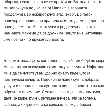
обврски, секогаш кога ќе се вратам во Битола, вечерта
ми започнува во „House of Manaki“, а забавата
продолжува во ноќниот клуб „Расчекор“. Во петок
навечер по непишано правило можете да ме најдете на
овие две места, без исклучок и редоследно, па ако
наминете можеме да се дружиме, зашто ние битолчани
сме познати по дружељубивоста.
Блиските знаат дека кога еден локал ќе ми биде по моја
мерка, тогаш исклучиво само таму излегувам. Најважно
ми е да се чувствувам удобно онаму каде што ја
поминувам вечерта. Пребирлив човек сум, а добрата
услуга и правилно послуженото вино се нештата на кои
обрнувам внимание. Секогаш сакам да наминам тука,
дали за кафе, ручек, интимна вечера или за голема
забава, а бидејќи кога ќе излезам знам да бидам