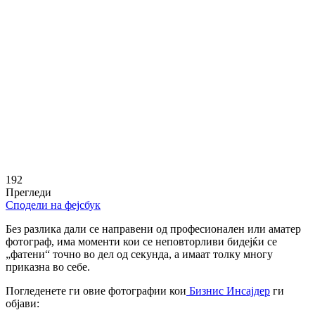
192
Прегледи
Сподели на фејсбук
Без разлика дали се направени од професионален или аматер
фотограф, има моменти кои се неповторливи бидејќи се
„фатени“ точно во дел од секунда, а имаат толку многу
приказна во себе.
Погледенете ги овие фотографии кои
Бизнис Инсајдер
ги
објави: