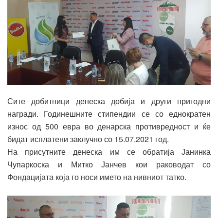
Сите добитници денеска добија и други пригодни
награди. Годинешните стипендии се со еднократен
износ од 500 евра во денарска противреднoст и ќе
бидат исплатени заклучно со 15.07.2021 год.
На присутните денеска им се обратија Јанинка
Чупаркоска и Митко Јанчев кои раководат со
Фондацијата која го носи името на нивниот татко.