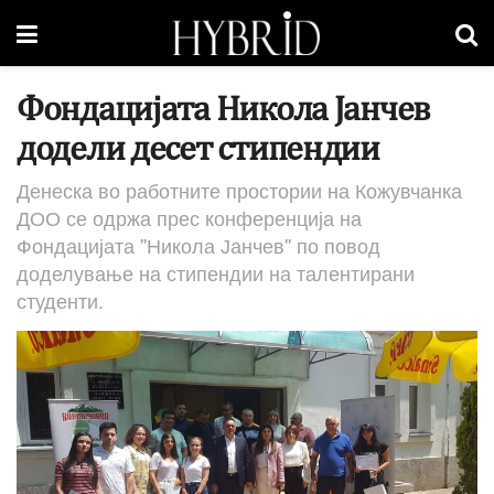
Фондацијата Никола Јанчев
додели десет стипендии
Денеска во работните простории на Кожувчанка
ДОО се одржа прес конференција на
Фондацијата ''Никола Јанчев'' по повод
доделување на стипендии на талентирани
студенти.