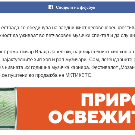
Сподели на фејсбук
 естрада се обединува на заедничкиот целовечерен фестив
ожност да уживаат во петчасовен музички спектал и да слуш
иот романтичар Владо Јаневски, највлијателниот хип хоп ар
најактуелните хип хоп и рап музичари- Сам, легендарните ро
 нивната 22 годишна музичка кариера. Фестивалот „Мозаик 2
еќе се пуштени во продажба на МКТИКЕТС.