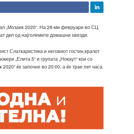
ал „Мозаик 2020“. На 28-ми февруари во СЦ
нат дел од најголемите домашни ѕвезди.
тист Слаткаристика и неговиот гостин,кралот
кери „Елита 5“ и групата „Нокаут“ кои со
020“ ќе започне во 20:00, а ќе трае пет часа.