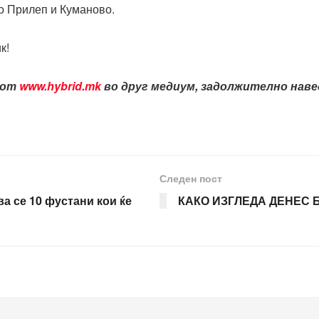
во Прилеп и Куманово.
к!
лот
www.hybrid.mk
во друг медиум, задолжително навед
Следен пост
а се 10 фустани кои ќе
КАКО ИЗГЛЕДА ДЕНЕС 