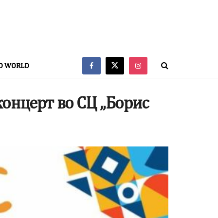
D WORLD
онцерт во СЦ „Борис