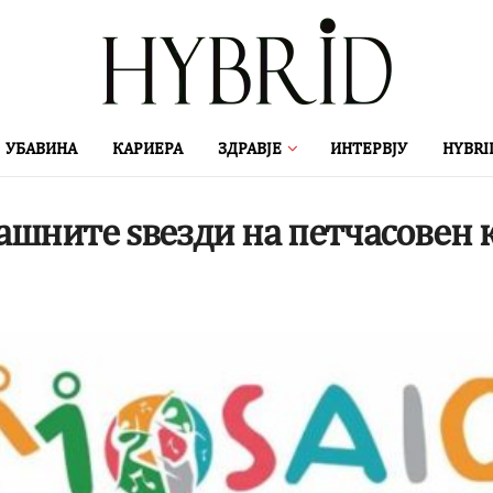
УБАВИНА
КАРИЕРА
ЗДРАВЈЕ
ИНТЕРВЈУ
HYBRI
шните ѕвезди на петчасовен к