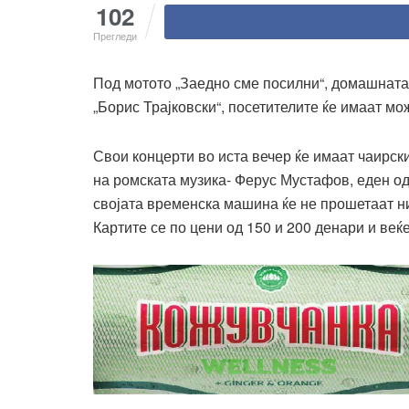
102
Прегледи
Под мотото „Заедно сме посилни“, домашната
„Борис Трајковски“, посетителите ќе имаат м
Свои концерти во иста вечер ќе имаат чаирск
на ромската музика- Ферус Мустафов, еден од 
својата временска машина ќе не прошетаат низ
Картите се по цени од 150 и 200 денари и в