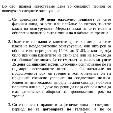
Во овој правец известуваме дека во следниот период се
воведуваат следните олеснувања:
Се дозволува
30 дена одложено плаќање
за сите
физички лица, за рати или плаќање во готово, за сите
класи на осигурување. Мерката важи за сите нови и
обновени полиси и сите начини на плаќање на премија.
Полисите на нашите клиенти физички лица за сите
класи на незадолжително осигурување, чии што рок за
обнова е во периодот од 15
.0
3
.
до 31.03, а кои од која
било причина клиентите не стигнале или не можеле да
ги обноват/потпишат
, ќе се сметаат за важечки уште
15 дена од нивниот истек
. Еуролинк осигурување ќе ги
подмири евентуалните штети кои би настанале во
продолжениот рок на траење и кои клиентите би ги
пријавиле согласно условите на соодветната полиса.
Клиентот има можност да одлучи дали сака да ја обнови
полисата или не, а доколку реши да не ја обнови нема да
има финансиски обврски за продолжениот рок на
траење.
Сите полиси за правни и за физички лица во следниот
период
ќе се договараат по телефон, а ќе се