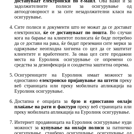
доставуваат електронски по е-маил
. Ова важи и за
задолжителните полиси за осигурување од
автоодговорност и за сите незадолжителни класи на
осигурување.
Сите полиси и документи што не можат да се достават
електронски,
ќе се доставуваат по пошта
. Во случаи
кога на барање на клиентот полисата ќе биде потребно
да се достави на рака, ќе бидат преземани сите мерки за
одржување неопходна хигиена со цел да се заштитат
клиентите и вработените. За оваа цел сите продажни
места на Еуролинк осигурување се опремени со
средства за дезинфекција и соодветна заштитна опрема.
Осигурениците на Еуролинк имаат можност за
едноставно
електронско пријавување на штети
преку
веб страницата или преку мобилната апликација на
Еуролинк осигурување.
Достапна е опцијата за
брзо и едноставно онлајн
плаќање на рати и фактури
преку веб страницата или
преку мобилната апликација на Еуролинк осигурување.
Интернет продавницата на Еуролинк осигурување нуди
можност за
купување на онлајн полиси
за патничко
осигурување, станбено осигурување, осигурување од