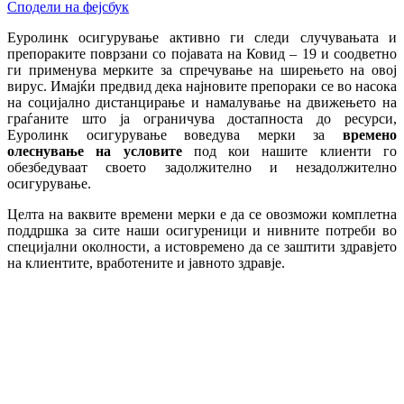
Сподели на фејсбук
Еуролинк осигурување активно ги следи случувањата и
препораките поврзани со појавата на Ковид – 19 и соодветно
ги применува мерките за спречување на ширењето на овој
вирус. Имајќи предвид дека најновите препораки се во насока
на социјално дистанцирање и намалување на движењето на
граѓаните што ја ограничува достапноста до ресурси,
Еуролинк осигурување воведува мерки за
времено
олеснување на условите
под кои нашите клиенти го
обезбедуваат своето задолжително и незадолжително
осигурување.
Целта на ваквите времени мерки е да се овозможи комплетна
поддршка за сите наши осигуреници и нивните потреби во
специјални околности, а истовремено да се заштити здравјето
на клиентите, вработените и јавното здравје.