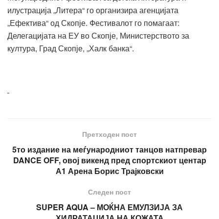
илустрација „Литера“ го организира агенцијата
„Ефектива“ од Скопје. Фестивалот го помагаат:
Делегацијата на ЕУ во Скопје, Министерството за
култура, Град Скопје, „Халк банка“.
Претходен пост
5то издание на меѓународниот танцов натпревар
DANCE OFF, овој викенд пред спортскиот центар
А1 Арена Борис Трајковски
Следен пост
SUPER AQUA – МОЌНА ЕМУЛЗИЈА ЗА
ХИДРАТАЦИЈА НА КОЖАТА