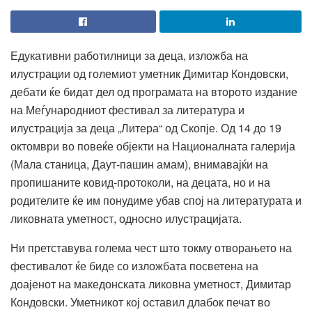
Едукативни работилници за деца, изложба на
илустрации од големиот уметник Димитар Кондовски,
дебати ќе бидат дел од програмата на второто издание
на Меѓународниот фестивал за литература и
илустрација за деца „Литера“ од Скопје. Од 14 до 19
октомври во повеќе објекти на Националната галерија
(Мала станица, Даут-пашин амам), внимавајќи на
пропишаните ковид-протоколи, на децата, но и на
родителите ќе им понудиме убав спој на литературата и
ликовната уметност, односно илустрацијата.
Ни претставува голема чест што токму отворањето на
фестивалот ќе биде со изложбата посветена на
доајенот на македонската ликовна уметност, Димитар
Кондовски. Уметникот кој оставил длабок печат во