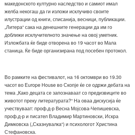
македонското културно наследство и самиот имал
желба некогаш да ги изложи исклучиво своите
илустрации од книги, списанија, весници, публикации.
„Литера“ сака на денешните генерации да им го
доближи исклучителното значење на овој уметник.
Изложбата ќе биде отворена во 19 часот во Мала
станица. Ќе биде организирана под посебен протокол.
Во рамките на фестивалот, на 16 октомври во 19.30
часот во Europe House во Скопје ќе се одржи дебата на
тема „Како децата се запознаваат со предизвиците во
животот преку литературата?“ На оваа дискусија ќе
учествуваат: проф.д-р Весна Мојсова-Чепишевска,
проф.д-р и писател Владимир Мартиновски, Искра
Димковска („Сказнувалка“) и психологот Христина
Стефановска.