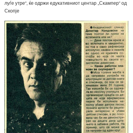
луѓе утре“, ќе одржи едукативниот центар „Скампер“ од
Скопје