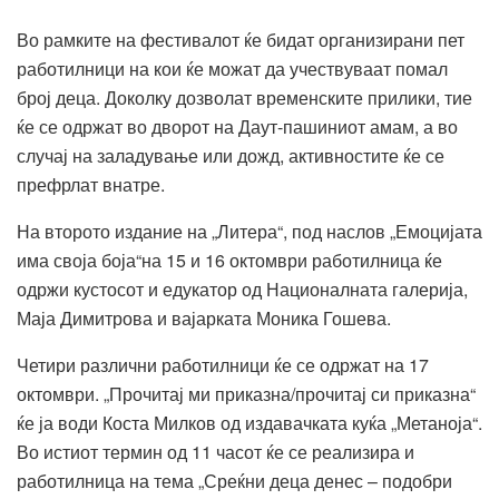
Во рамките на фестивалот ќе бидат организирани пет
работилници на кои ќе можат да учествуваат помал
број деца. Доколку дозволат временските прилики, тие
ќе се одржат во дворот на Даут-пашиниот амам, а во
случај на заладување или дожд, активностите ќе се
префрлат внатре.
На второто издание на „Литера“, под наслов „Емоцијата
има своја боја“на 15 и 16 октомври работилница ќе
одржи кустосот и едукатор од Националната галерија,
Маја Димитрова и вајарката Моника Гошева.
Четири различни работилници ќе се одржат на 17
октомври. „Прочитај ми приказна/прочитај си приказна“
ќе ја води Коста Милков од издавачката куќа „Метаноја“.
Во истиот термин од 11 часот ќе се реализира и
работилница на тема „Среќни деца денес – подобри