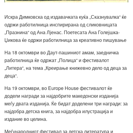
Искра Димковска од издавачката куќа „Сказнувалка“ ќе
одржи работилница инспирирана од сликовницата
„Празнина“ од Ана Лјенас. Поетесата Ана Голејшка-
Џикова ќе одржи работилница за креативно пишување
На 18 октомври во Даут-пашиниот амам, заедничка
работилница ќе одржат „Полица“ и фестивалот
„Литера“, на тема „Креирање книжевно дело од деца за
деца“.
На 19 октомври, во Europe House фестивалот ќе
додели награди за најдобрите македонски изданија
меѓу двата изданија. Ќе бидат доделени три награди: за
најдобра детска книга, за најдобра илустрација и
издание во целина.
Меѓународниот фестивал за детска литература и