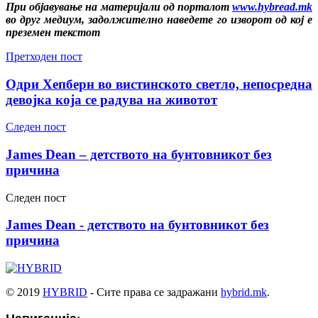
При објавување на материјали од порталот
www.hybread.mk
во друг медиум, задолжително наведете го изворот од кој е
преземен текстот
Претходен пост
Одри Хепберн во вистинското светло, непосредна
девојка која се радува на животот
Следен пост
James Dean – детството на бунтовникот без
причина
Следен пост
James Dean - детството на бунтовникот без
причина
© 2019
HYBRID
- Сите права се задражани
hybrid.mk
.