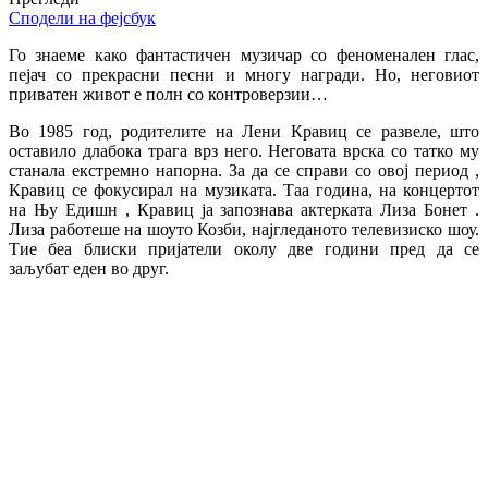
Сподели на фејсбук
Го знаеме како фантастичен музичар со феноменален глас,
пејач со прекрасни песни и многу награди. Но, неговиот
приватен живот е полн со контроверзии…
Во 1985 год, родителите на Лени Кравиц се развеле, што
оставило длабока трага врз него. Неговата врска со татко му
станала екстремно напорна. За да се справи со овој период ,
Кравиц се фокусирал на музиката. Таа година, на концертот
на Њу Едишн , Кравиц ја запознава актерката Лиза Бонет .
Лиза работеше на шоуто Козби, најгледаното телевизиско шоу.
Тие беа блиски пријатели околу две години пред да се
заљубат еден во друг.