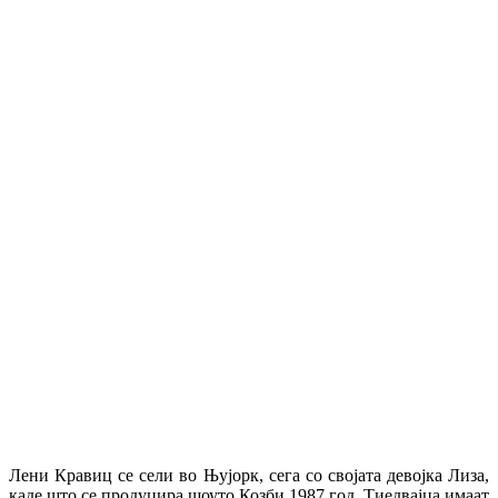
Лени Кравиц се сели во Њујорк, сега со својата девојка Лиза,
каде што се продуцира шоуто Козби 1987 год. Тиедвајца имаат