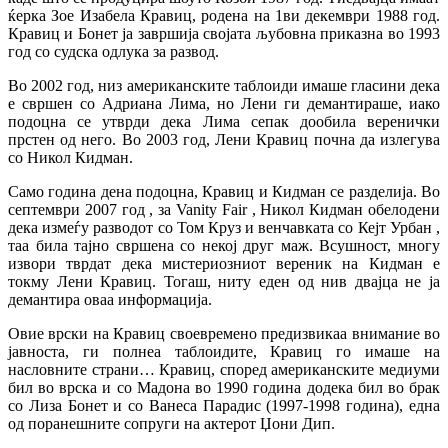
ќерка Зое Изабела Кравиц, родена на 1ви декември 1988 год.
Кравиц и Бонет ја завршија својата љубовна приказна во 1993
год со судска одлука за развод.
Во 2002 год, низ американските таблоиди имаше гласини дека
е свршен со Адриана Лима, но Лени ги демантираше, иако
подоцна се утврди дека Лима сепак дообила веренички
прстен од него. Во 2003 год, Лени Кравиц почна да излегува
со Никол Кидман.
Само година дена подоцна, Кравиц и Кидман се разделија. Во
септември 2007 год , за Vanity Fair , Никол Кидман обелодени
дека измеѓу разводот со Том Круз и венчавката со Кејт Урбан ,
таа била тајно свршена со некој друг маж. Всушност, многу
извори тврдат дека мистериозниот вереник на Кидман е
токму Лени Кравиц. Тогаш, ниту еден од нив двајца не ја
демантира оваа информација.
Овие врски на Кравиц своевремено предизвикаа внимание во
јавноста, ги полнеа таблоидите, Кравиц го имаше на
насловните страни… Кравиц, според американските медиуми
бил во врска и со Мадона во 1990 година додека бил во брак
со Лиза Бонет и со Ванеса Парадис (1997-1998 година), една
од поранешните сопруги на актерот Џони Дип.