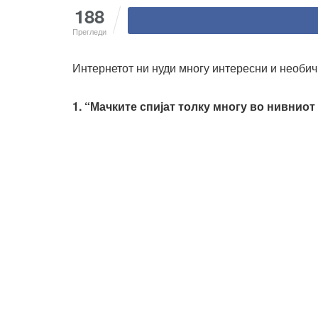
188
Прегледи
Интернетот ни нуди многу интересни и необи
1. “Мачките спијат толку многу во нивниот