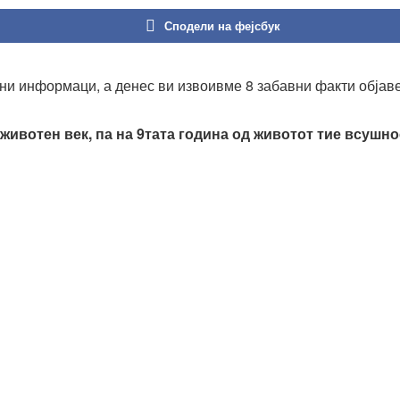
Сподели на фејсбук
чни информаци, а денес ви извоивме 8 забавни факти обја
 животен век, па на 9тата година од животот тие всушно