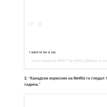
I want to be a cat.
A post shared by
8FACT By 9GAG
(@8fact) on
Fe
2. “Канадски корисник на Netflix го гледал 
година.”