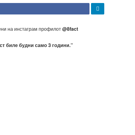
вени на инстаграм профилот
@8fact
ст биле будни само 3 години.”