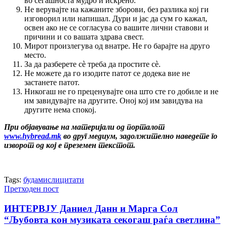
во сегашноста мудро и искрено.
Не верувајте на кажаните зборови, без разлика кој ги
изговорил или напишал. Дури и јас да сум го кажал,
освен ако не се согласува со вашите лични ставови и
причини и со вашата здрава свест.
Мирот произлегува од внатре. Не го барајте на друго
место.
За да разберете сè треба да простите сè.
Не можете да го изодите патот се додека вие не
застанете патот.
Никогаш не го преценувајте она што сте го добиле и не
им завидувајте на другите. Оној кој им завидува на
другите нема спокој.
При објавување на материјали од порталот
www.hybread.mk
во друг медиум, задолжително наведете го
изворот од кој е преземен текстот.
Tags:
буда
мисли
цитати
Претходен пост
ИНТЕРВЈУ Даниел Данн и Марга Сол
“Љубовта кон музиката секогаш раѓа светлина”