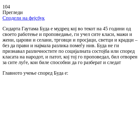
104
Прегледи
Сподели на фејсбук
Сидарта Гаутама Буда е мудрец
кој во
текот на 45 години од
своето работење и проповедање, ги учел сите класи, мажи и
жени, царови и селани, трговци и просјаци, светци и крадци –
без да прави и најмала разлика помеѓу нив.
Буда
не ги
признавал различностите по социјалната состојба или според
класата на народот, и патот, кој тој го проповедал, бил отворен
за сите луѓе, кои биле способни да го разберат и следат
Главното учење според Буда е: