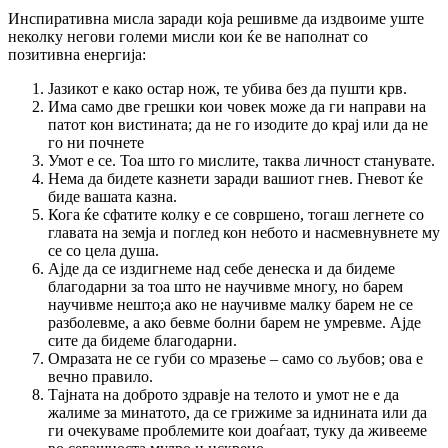
Инспиративна мисла заради која решивме да издвоиме уште
неколку негови големи мисли кои ќе ве наполнат со
позитивна енергија:
Јазикот е како остар нож, те убива без да пушти крв.
Има само две грешки кои човек може да ги направи на
патот кон вистината; да не го изодите до крај или да не
го ни почнете
Умот е се. Тоа што го мислите, таква личност станувате.
Нема да бидете казнети заради вашиот гнев. Гневот ќе
биде вашата казна.
Кога ќе сфатите колку е се совршено, тогаш легнете со
главата на земја и поглед кон небото и насмевнувнете му
се со цела душа.
Ајде да се издигнеме над себе денеска и да бидеме
благодарни за тоа што не научивме многу, но барем
научивме нешто;а ако не научивме малку барем не се
разболевме, а ако бевме болни барем не умревме. Ајде
сите да бидеме благодарни.
Омразата не се губи со мразење – само со љубов; ова е
вечно правило.
Тајната на доброто здравје на телото и умот не е да
жалиме за минатото, да се грижиме за иднината или да
ги очекуваме проблемите кои доаѓаат, туку да живееме