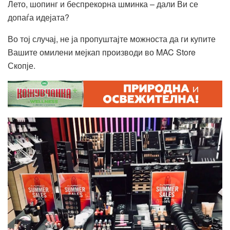
Лето, шопинг и беспрекорна шминка – дали
В
и се
допаѓа идејата?
Во тој случај, не ја пропуштајте можноста да ги купите
Вашите омилени мејкап производи во
MAC Store
Скопје.