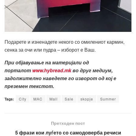
Подарете и изненадете некого со омилениот кармин,
сенка за очи или пудра – изборот е Ваш.
При објавување на материјали од
порталот
www.hybread.mk
во друг медиум,
задолжително наведете го изворот од кој е
преземен текстот.
Tags:
City
MAC
Mall
Sale
skopje
Summer
Претходен пост
5 фрази кои луѓето со самодоверба речиси