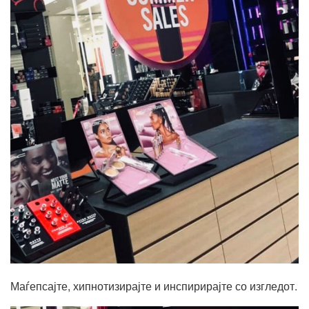
Маѓепсајте, хипнотизирајте и инспирирајте
со изгледот.