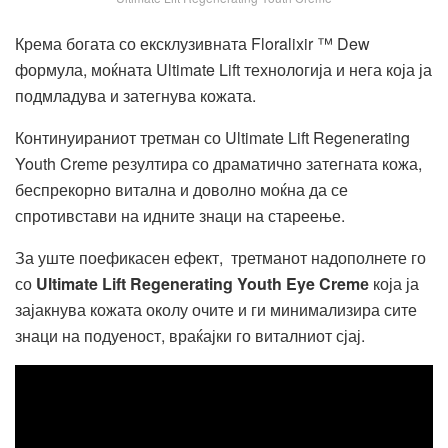
Крема богата со ексклузивната Floralixir ™ Dew
формула, моќната Ultimate Lift технологија и нега која ја
подмладува и затегнува кожата.
Континуираниот третман со Ultimate Lift Regenerating
Youth Creme резултира со драматично затегната кожа,
беспрекорно витална и доволно моќна да се
спротивстави на идните знаци на стареење.
За уште поефикасен ефект, третманот надополнете го
со
Ultimate Lift Regenerating Youth Eye Crem
е
која ја
зајакнува кожата околу очите и ги минимализира сите
знаци на подуеност, враќајки го виталниот сјај.