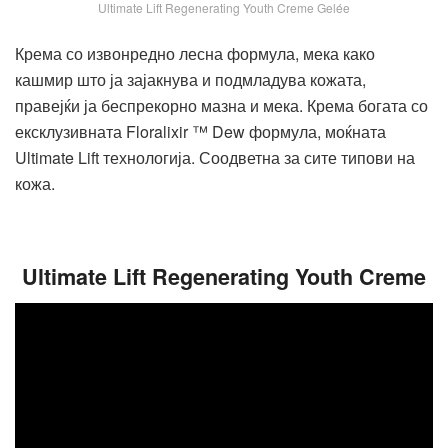
Ultimate Lift Regenerating Youth Creme Gelée
Крема со извонредно лесна формула, мека како
кашмир што ја зајакнува и подмладува кожата,
правејќи ја беспрекорно мазна и мека. Крема богата со
ексклузивната Floralixir ™ Dew формула, моќната
Ultimate Lift технологија. Соодветна за сите типови на
кожа.
Ultimate Lift Regenerating Youth Creme