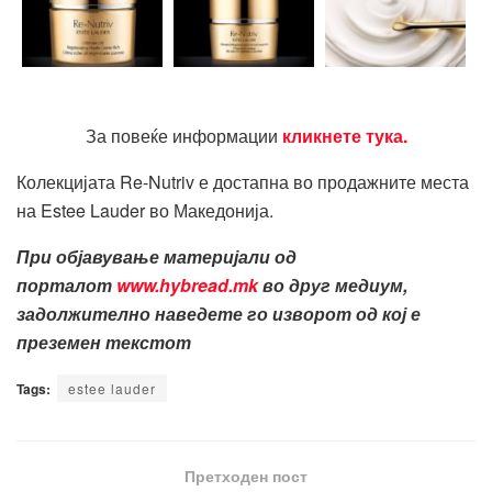
За повеќе информации
кликнете тука.
Колекцијата Re-Nutriv е достапна во продажните места
на Estee Lauder во Македонија.
При објавување материјали од
порталот
www.hybread.mk
во друг медиум,
задолжително наведете го изворот од кој е
преземен текстот
Tags:
estee lauder
Претходен пост