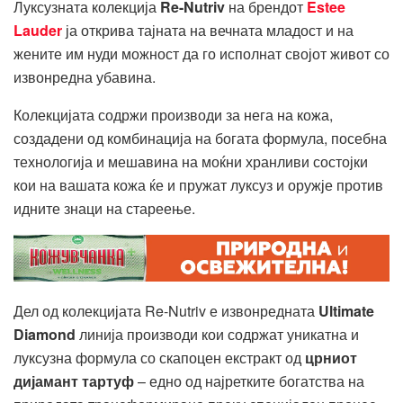
Луксузната колекција
Re-Nutriv
на брендот
Estee
Lauder
ја открива тајната на вечната младост и на
жените им нуди можност да го исполнат својот живот со
извонредна убавина.
Колекцијата содржи производи за нега на кожа,
создадени од комбинација на богата формула, посебна
технологија и мешавина на моќни хранливи состојки
кои на вашата кожа ќе и пружат луксуз и оружје против
идните знаци на стареење.
Дел од колекцијата Re-Nutriv е извонредната
Ultimate
Diamond
линија производи кои содржат уникатна и
луксузна формула со скапоцен екстракт од
црниот
дијамант тартуф
– едно од најретките богатства на