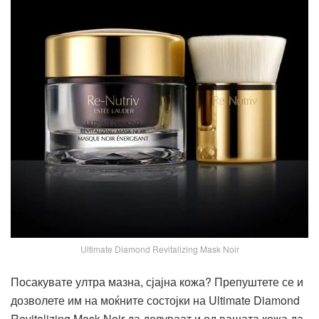
Ultimate Diamond Revitalizing Mask Noir
Посакувате ултра мазна, сјајна кожа? Препуштете се и
дозволете им на моќните состојки на Ultimate Diamond
Revitalizing Mask Noir да делуваат и од вашата кожа да