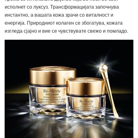
исполнет со луксуз. Трансформацијата започнува
инстантно, а вашата кожа зрачи со виталност и
енергија. Природниот колаген се збогатува, кожата
изгледа сјајно и вие се чувствувате свежо и помладо.