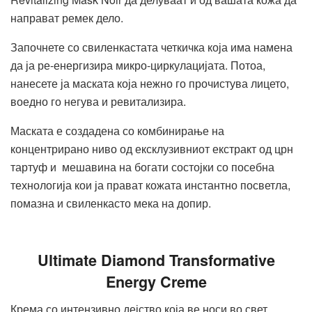
направат ремек дело.
Започнете со свиленкастата четкичка која има намена
да ја ре-енергизира микро-циркулацијата. Потоа,
нанесете ја маската која нежно го прочистува лицето,
воедно го негува и ревитализира.
Маската е создадена со комбинирање на
концентрирано ниво од ексклузивниот екстракт од црн
тартуф и мешавина на богати состојки со посебна
технологија кои ја прават кожата инстантно посветла,
помазна и свиленкасто мека на допир.
Ultimate Diamond Transformative
Energy Creme
Крема со интензивно дејство која ве носи во свет