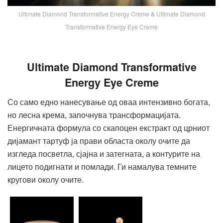
Ultimate Diamond Transformative Energy Creme & Ultimate Diamond
Transformative Energy Eye Creme
Ultimate Diamond Transformative
Energy Eye Creme
Со само едно нанесување од оваа интензивно богата,
но лесна крема, започнува трансформацијата.
Енергичната формула со скапоцен екстракт од црниот
дијамант тартуф ја прави областа околу очите да
изгледа посветла, сјајна и затегната, а контурите на
лицето подигнати и помлади. Ги намалува темните
кругови околу очите.