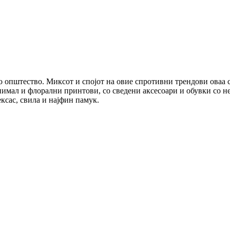
 општество. Миксот и спојот на овие спротивни трендови оваа с
имал и флорални принтови, со сведени аксесоари и обувки со нео
тексас, свила и најфин памук.