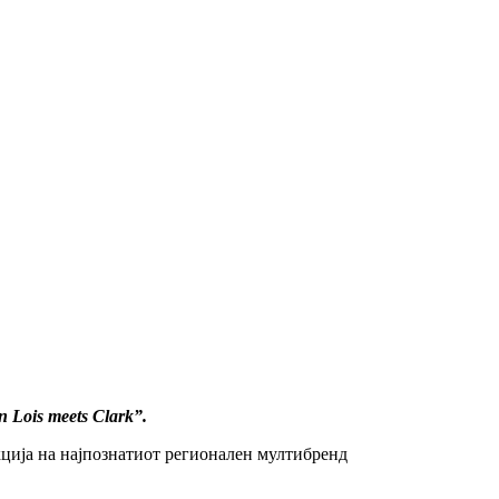
 Lois meets Clark”.
кција на најпознатиот регионален мултибренд