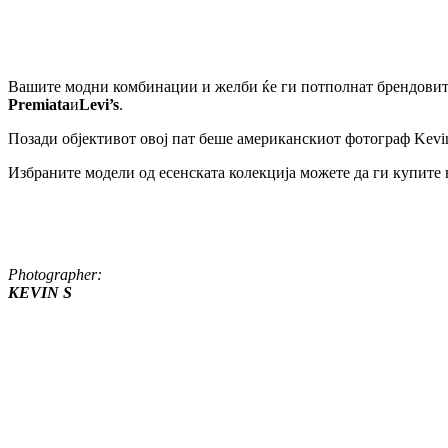
Вашите модни комбинации и желби ќе ги потполнат брендовит
Premiat
а
и
Levi’s
.
Позади објективот овој пат беше американскиот фотограф Kevin
Избраните модели од есенската колекција можете да ги купите 
Photographer:
KEVIN S