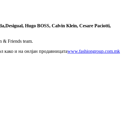
da,
Desigual, Hugo BOSS,
Calvin Klein, Cesare Paciotti,
 & Friends team.
ол како и на онлјан продавницата
www.fashiongroup.com.mk