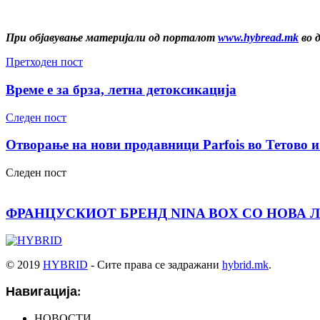
При објавување материјали од порталот
www.hybread.mk
во 
Претходен пост
Време е за брза, летна детоксикација
Следен пост
Отворање на нови продавници Parfois во Тетово 
Следен пост
ФРАНЦУСКИОТ БРЕНД NINA BOX СО НОВА 
© 2019
HYBRID
- Сите права се задражани
hybrid.mk
.
Навигација:
НОВОСТИ