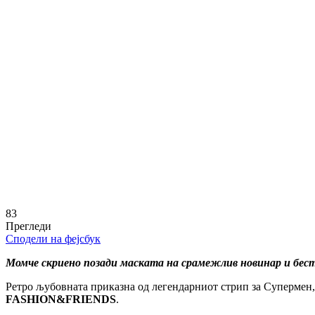
83
Прегледи
Сподели на фејсбук
Момче скриено позади маската на срамежлив новинар и бес
Ретро љубовната приказна од легендарниот стрип за Супермен,
FASHION&FRIENDS
.