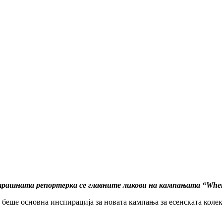
трашната репортерка се главните ликови на кампањата
“When
 беше основна инспирација за новата кампања за есенската коле