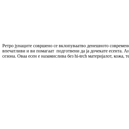
Ретро јунаците совршено се вклопуваатво денешното современо
впечатливи и ви помагаат подготвени да ја дочекате есента. Ан
сезона. Оваа есен е назамислива без hi-tech материјалот, кожа, 