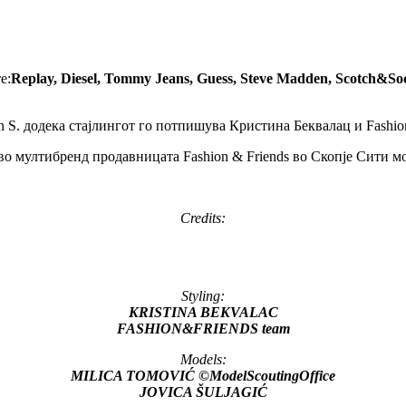
е:
Replay, Diesel, Tommy Jeans, Guess, Steve Madden, Scotch&So
 S. додeка стајлингот го потпишува Кристина Беквалац и Fashion
во мултибренд продавницата Fashion & Friends во Скопје Сити м
Credits:
Styling:
KRISTINA BEKVALAC
FASHION&FRIENDS team
Models:
MILICA TOMOVIĆ ©ModelScoutingOffice
JOVICA ŠULJAGIĆ