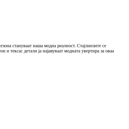
езона стануваат наша модна реалност. Стајлинзите се
н и тексас детали ја најавуваат модната увертира за оваа