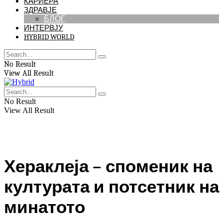
КАРИЕРА
ЗДРАВЈЕ
БЛОГ
ИНТЕРВЈУ
HYBRID WORLD
No Result
View All Result
No Result
View All Result
Хераклеја – споменик на
културата и потсетник на
минатото