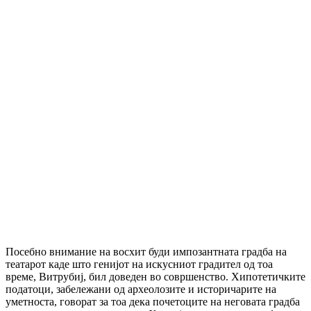
Посебно внимание на восхит буди импозантната градба на
театарот каде што генијот на искусниот градител од тоа
време, Витрубиј, бил доведен во совршенство. Хипотетичките
податоци, забележани од археолозите и историчарите на
уметноста, говорат за тоа дека почетоците на неговата градба