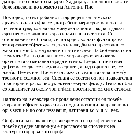
датираат во времето на царот Хадријан, а завршните зафати
биле изведени во времето на Антонин Пие.
Повторно, по испробаниот стар рецепт од римската
архитектонска кујна, се употребени мермерот, каменот и
печената тула, кои на ова монументалната градба ѝ даваат
еден неповторлив изглед со впечатлива естетика. Со
откривањето на бината, се потврди двојната функција на
театарскиот објект – за сценски изведби и за претстави со
животни кои биле чувани во трите кафези. За безбедноста на
гледачите бил подигнат висок ѕид од ортостати околу
орхестрата со метална ограда врз нив. Гледалиштето има
дијазома со дваесет редови седишта, а над горниот ред се
наоѓал Немезион. Почетната ложа со седишта била помеѓу
третиот и седмиот ред. Сцената се состои од пет правоаголни
простории и раскошно украсена северна фасада. Театарот бил
со капацитет за околу три илјади посетители од сите сталежи.
На тлото на Хераклеја се пронајдени остатоци од повеќе
сакрални објекти украсени со подни мозаици направени во
opus sectile и во opus tessalatum, датирани во V и VI век.
Овој антички локалитет, своевремено град кој егзистирал
повеќе од еден милениум е прогласен за споменик на
културата од прва категорија.