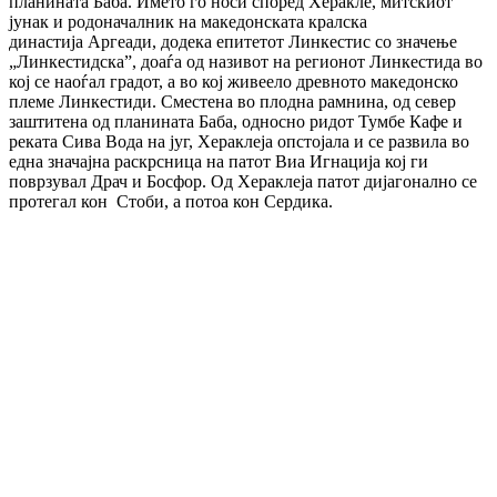
планината Баба. Името го носи според Херакле, митскиот
јунак и родоначалник на македонската кралска
династија Аргеади, додека епитетот Линкестис со значење
„Линкестидска”, доаѓа од називот на регионот Линкестида во
кој се наоѓал градот, а во кој живеело древното македонско
племе Линкестиди. Сместена во плодна рамнина, од север
заштитена од планината Баба, односно ридот Тумбе Кафе и
реката Сива Вода на југ, Хераклеја опстојала и се развила во
една значајна раскрсница на патот Виа Игнација кој ги
поврзувал Драч и Босфор. Од Хераклеја патот дијагонално се
протегал кон Стоби, а потоа кон Сердика.