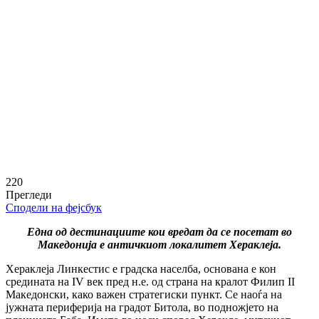
220
Прегледи
Сподели на фејсбук
Една од дестинациите кои вредат да се посетат во
Македонија е античкиот локалитет Хераклеја.
Хераклеја Линкестис е градска населба, основана е кон
средината на IV век пред н.е. од страна на кралот Филип II
Македонски, како важен стратегиски пункт. Се наоѓа на
јужната периферија на градот Битола, во подножјето на