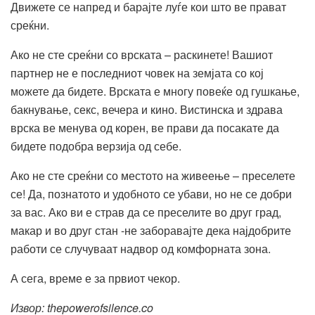
Движете се напред и барајте луѓе кои што ве прават
среќни.
Ако не сте среќни со врската – раскинете! Вашиот
партнер не е последниот човек на земјата со кој
можете да бидете. Врската е многу повеќе од гушкање,
бакнување, секс, вечера и кино. Вистинска и здрава
врска ве менува од корен, ве прави да посакате да
бидете подобра верзија од себе.
Ако не сте среќни со местото на живеење – преселете
се! Да, познатото и удобното се убави, но не се добри
за вас. Ако ви е страв да се преселите во друг град,
макар и во друг стан -не заборавајте дека најдобрите
работи се случуваат надвор од комфорната зона.
А сега, време е за првиот чекор.
Извор: thepowerofsilence.co