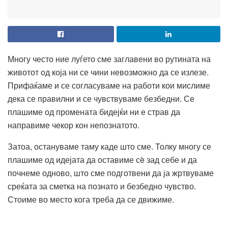
Многу често ние луѓето сме заглавени во рутината на
животот од која ни се чини невозможно да се излезе.
Прифаќаме и се согласуваме на работи кои мислиме
дека се правилни и се чувствуваме безбедни. Се
плашиме од промената бидејќи ни е страв да
направиме чекор кон непознатото.
Затоа, остануваме таму каде што сме. Толку многу се
плашиме од идејата да оставиме сè зад себе и да
почнеме одново, што сме подготвени да ја жртвуваме
среќата за сметка на познато и безбедно чувство.
Стоиме во место кога треба да се движиме.