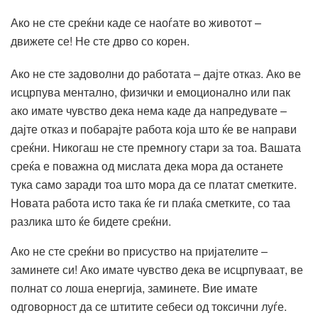
Ако не сте среќни каде се наоѓате во животот –
движете се! Не сте дрво со корен.
Ако не сте задоволни до работата – дајте отказ. Ако ве
исцрпува ментално, физички и емоционално или пак
ако имате чувство дека нема каде да напредувате –
дајте отказ и побарајте работа која што ќе ве направи
среќни. Никогаш не сте премногу стари за тоа. Вашата
среќа е поважна од мислата дека мора да останете
тука само заради тоа што мора да се платат сметките.
Новата работа исто така ќе ги плаќа сметките, со таа
разлика што ќе бидете среќни.
Ако не сте среќни во присуство на пријателите –
заминете си! Ако имате чувство дека ве исцрпуваат, ве
полнат со лоша енергија, заминете. Вие имате
одговорност да се штитите себеси од токсични луѓе.