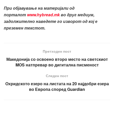
При објавување на материјали од
порталот
www.hybread.mk
во друг медиум,
задолжително наведете го изворот од кој е
преземен текстот.
Претходен пост
Македонија со освоено второ место на светскиот
MOS натпревар во дигитална писменост
Следен пост
Охридското езеро на листата на 20 најдобри езера
во Европа според Guardian