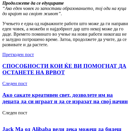
Продолжете да се едуцирате
“Ако еден човек го запостави образованието, тој оди на куца
до крајот на својот живот”.
Учењето е една од најважните работи што може да ги направи
еден човек, а можеби и најдобриот дар што некој може да го
даде. Времето поминато во учење на нови работи никогаш не
е залудно потрошено време. Затоа, продолжете да учите, да се
развивате и да растете.
Претходен пост
СПОСОБНОСТИ КОИ ЌЕ ВИ ПОМОГНАТ ДА
ОСТАНЕТЕ НА ВРВОТ
Следен пост
Ако сакате креативен свет, дозволете им на
децата да си играат и да се изразат на свој начин
Следен пост
Jack Ma од Alibaba вели дека можеш да бидеш