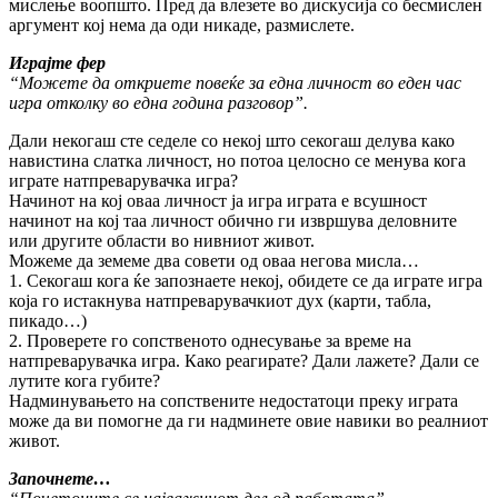
мислење воопшто. Пред да влезете во дискусија со бесмислен
аргумент кој нема да оди никаде, размислете.
Играјте фер
“Можете да откриете повеќе за една личност во еден час
игра отколку во една година разговор”.
Дали некогаш сте седеле со некој што секогаш делува како
навистина слатка личност, но потоа целосно се менува кога
играте натпреварувачка игра?
Начинот на кој оваа личност ја игра играта е всушност
начинот на кој таа личност обично ги извршува деловните
или другите области во нивниот живот.
Можеме да земеме два совети од оваа негова мисла…
1. Секогаш кога ќе запознаете некој, обидете се да играте игра
која го истакнува натпреварувачкиот дух (карти, табла,
пикадо…)
2. Проверете го сопственото однесување за време на
натпреварувачка игра. Како реагирате? Дали лажете? Дали се
лутите кога губите?
Надминувањето на сопствените недостатоци преку играта
може да ви помогне да ги надминете овие навики во реалниот
живот.
Започнете…