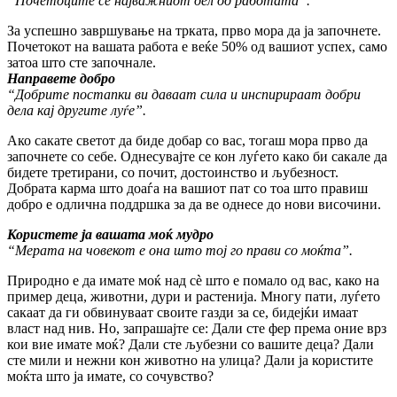
“Почетоците се најважниот дел од работата”.
За успешно завршување на трката, прво мора да ја започнете.
Почетокот на вашата работа е веќе 50% од вашиот успех, само
затоа што сте започнале.
Направете добро
“Добрите постапки ви даваат сила и инспирираат добри
дела кај другите луѓе”.
Ако сакате светот да биде добар со вас, тогаш мора прво да
започнете со себе. Однесувајте се кон луѓето како би сакале да
бидете третирани, со почит, достоинство и љубезност.
Добрата карма што доаѓа на вашиот пат со тоа што правиш
добро е одлична поддршка за да ве однесе до нови височини.
Користете ја вашата моќ мудро
“Мерата на човекот е она што тој го прави со моќта”.
Природно е да имате моќ над сè што е помало од вас, како на
пример деца, животни, дури и растенија. Многу пати, луѓето
сакаат да ги обвинуваат своите газди за се, бидејќи имаат
власт над нив. Но, запрашајте се: Дали сте фер према оние врз
кои вие имате моќ? Дали сте љубезни со вашите деца? Дали
сте мили и нежни кон животно на улица? Дали ја користите
моќта што ја имате, со сочувство?