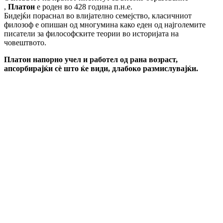
,
Платон
е роден во 428 година п.н.е.
Бидејќи пораснал во влијателно семејство, класичниот
филозоф е опишан од многумина како еден од најголемите
писатели за философските теории во историјата на
човештвото.
Платон напорно учел и работел од рана возраст,
апсорбирајќи сè што ќе види, длабоко размислувајќи.