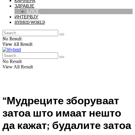
КАРИЕРА
ЗДРАВЈЕ
БЛОГ
ИНТЕРВЈУ
HYBRID WORLD
No Result
View All Result
No Result
View All Result
“Мудреците зборуваат
затоа што имаат нешто
да кажат; будалите затоа