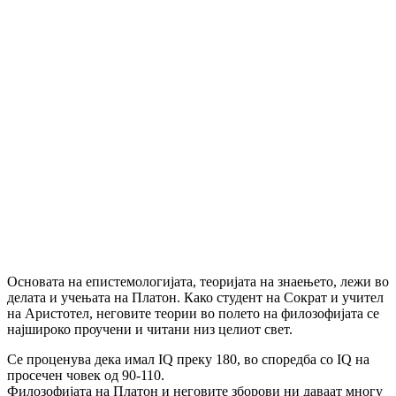
Основата на епистемологијата, теоријата на знаењето, лежи во
делата и учењата на Платон. Како студент на Сократ и учител
на Аристотел, неговите теории во полето на филозофијата се
најшироко проучени и читани низ целиот свет.
Се проценува дека имал IQ преку 180, во споредба со IQ на
просечен човек од 90-110.
Филозофијата на Платон и неговите зборови ни даваат многу