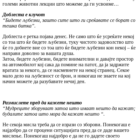
големи животни лекции што можеме да ги усвоиме…
Доблеста е клучот
“Бидете љубезни, зашто сите што ги среќавате се борат со
тешка битка”.
Доблеста е ретка појава денес. Не само што ќе усреќите некој
со тоа што ќе бидете љубезни, туку чистото задоволство што
ќе го добиете вие со тоа што ќе бидете љубезни кон некој – ќе
направи доволно за вашата душа.
Затоа, бидете љубезни, бидете внимателни и давајте простор
на автомобилот кој сака да помине на патот, да ја задржите
вратата за некого, да се насмевнете на некој странец. Секое
мало дело на љубезност се брои, и никогаш не знаете на кој
начин можете да разубавите нечиј ден.
Размислете пред да кажете нешто
“Мудреците зборуваат затоа што имаат нешто да кажат;
будалите затоа што мора да кажат нешто “.
Не секоја мисла треба да се изрази со зборови. Понекогаш е
најдобро да се процени ситуацијата пред да се даде вашето
мислење. Понекогаш најдобро е да не го дадете своето