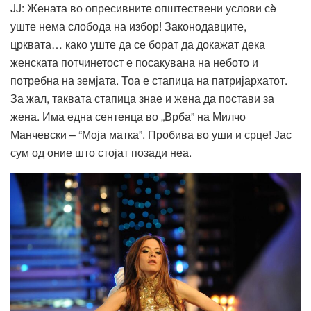
JJ: Жената во опресивните општествени услови сè
уште нема слобода на избор! Законодавците,
црквата… како уште да се борат да докажат дека
женската потчинетост е посакувана на небото и
потребна на земјата. Тоа е стапица на патријархатот.
За жал, таквата стапица знае и жена да постави за
жена. Има една сентенца во „Врба” на Милчо
Манчевски – “Моја матка”. Пробива во уши и срце! Јас
сум од оние што стојат позади неа.