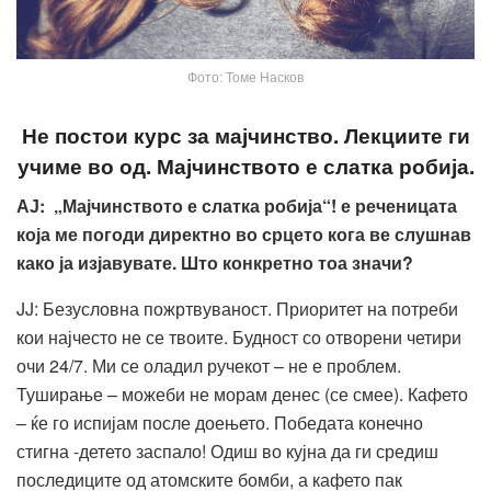
Фото: Томе Насков
Не постои курс за мајчинство. Лекциите ги
учиме во од. Мајчинството е слатка робија.
АЈ: „
Мајчинството е слатка робија“! е реченицата
која ме погоди директно во срцето кога ве слушнав
како ја изјавувате. Што конкретно тоа значи?
JJ: Безусловна пожртвуваност. Приоритет на потреби
кои најчесто не се твоите. Будност со отворени четири
очи 24/7. Ми се оладил ручекот – не е проблем.
Туширање – можеби не морам денес (се смее). Кафето
– ќе го испијам после доењето. Победата конечно
стигна -детето заспало! Одиш во кујна да ги средиш
последиците од атомските бомби, а кафето пак