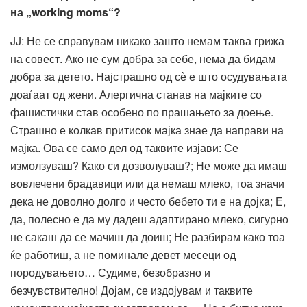
на „
working
moms
“
?
JJ: Не се справувам никако зашто немам таква грижа
на совест. Ако не сум добра за себе, нема да бидам
добра за детето. Најстрашно од сѐ е што осудувањата
доаѓаат од жени. Алергична станав на мајките со
фашистички став особено по прашањето за доење.
Страшно е колкав притисок мајка знае да направи на
мајка. Ова се само дел од таквите изјави: Се
измолзуваш? Како си дозволуваш?; Не може да имаш
вовлечени брадавици или да немаш млеко, тоа значи
дека не доволно долго и често бебето ти е на дојкa; Е,
да, полесно е да му дадеш адаптирано млеко, сигурно
не сакаш да се мачиш да доиш; Не разбирам како тоа
ќе работиш, а не поминале девет месеци од
породувањето… Судиме, безобразно и
безчувствително! Дојам, се издојувам и таквите