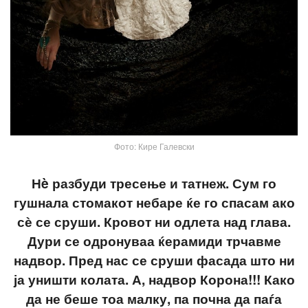
Фото: Кире Галевски
Нè разбуди тресење и татнеж. Сум го
гушнала стомакот небаре ќе го спасам ако
сѐ се сруши. Кровот ни одлета над глава.
Дури се одронуваа ќерамиди трчавме
надвор. Пред нас се сруши фасада што ни
ја уништи колата. А, надвор Корона!!! Како
да не беше тоа малку, па почна да паѓа