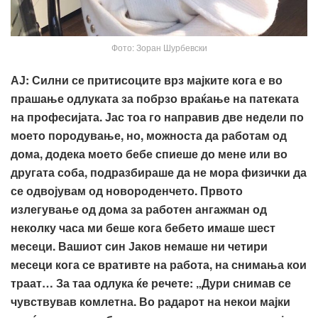
Фото: Зоран Шурбевски
АЈ: Силни се притисоците врз мајките кога е во
прашање одлуката за побрзо враќање на патеката
на професијата. Јас тоа го направив две недели по
моето породување, но, можноста да работам од
дома, додека моето бебе спиеше до мене или во
другата соба, подразбираше да не мора физички да
се одвојувам од новороденчето. Првото
излегување од дома за работен ангажман од
неколку часа ми беше кога бебето имаше шест
месеци. Вашиот син Јаков немаше ни четири
месеци кога се вративте на работа, на снимања кои
траат… За таа одлука ќе речете:
„
Дури снимав се
чувствував комлетна. Во радарот на некои мајки