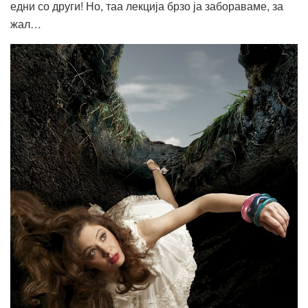
едни со други! Но, таа лекција брзо ја забораваме, за
жал…