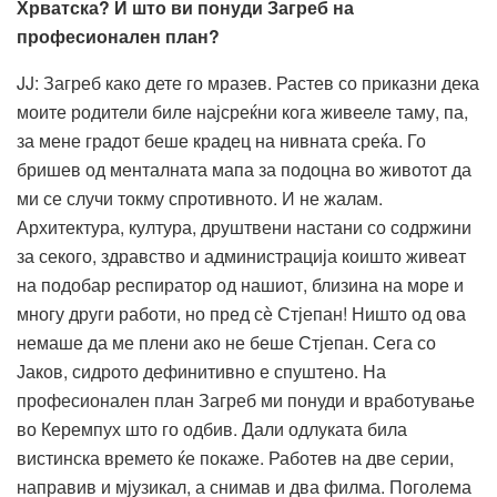
Хрватска? И што ви понуди Загреб на
професионален план?
JJ: Загреб како дете го мразев. Растев со приказни дека
моите родители биле најсреќни кога живееле таму, па,
за мене градот беше крадец на нивната среќа. Го
бришев од менталната мапа за подоцна во животот да
ми се случи токму спротивното. И не жалам.
Архитектура, култура, друштвени настани со содржини
за секого, здравство и администрација коишто живеат
на подобар респиратор од нашиот, близина на море и
многу други работи, но пред сѐ Стјепан! Ништо од ова
немаше да ме плени ако не беше Стјепан. Сега со
Јаков, сидрото дефинитивно е спуштено. На
професионален план Загреб ми понуди и вработување
во Керемпух што го одбив. Дали одлуката била
вистинска времето ќе покаже. Работев на две серии,
направив и мјузикал, а снимав и два филма. Поголема