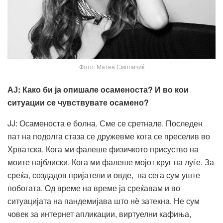
Фото: Матеа Смоличиќ
АЈ
:
Како би ја опишале осаменоста?
И
во кои
ситуации се чувствувате осамено?
JJ: Осаменоста е болна. Сме се сретнале. Последен
пат на подолга стаза се дружевме кога се преселив во
Хрватска. Кога ми фалеше физичкото присуство на
моите најблиски. Кога ми фалеше мојот круг на луѓе. За
среќа, создадов пријатели и овде, па сега сум уште
побогата. Од време на време ја среќавам и во
ситуацијата на пандемијава што нè затекна. Не сум
човек за интернет апликации, виртуелни кафиња,