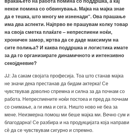
враќањето на работа помина со поддршка, а кај
некои помина со обвинувања. Мајка на мајка знае
да е тешка, што многу ме изненади“. Ова прашање
има два аспекти. Најпрво ве прашувам колку товар
на своја сметка плаќате – непреспиени ноќи,
хроничен замор, жртва да се даде максимум на
сите полиња? И каква поддршка и логистика имате
за да го организирате динамичното и интензивно
секојдневие?
JJ: Ја сакам својата професија. Тоа што станав мајка
не значи дека престанав да бидам актерка! Се
чувствував доволно спремна и силна за да почнам со
работа. Непреспиените ноќи постоеа и пред да почнам
со снимање, а ги има и сега. Ништо ново не беа за
мене. Неизмерна помош ми беше мајка ми. Вечно сум и
благодарна! Се разбира и на продукцијата која направи
сѐ да се чувствувам сигурно и спремно.