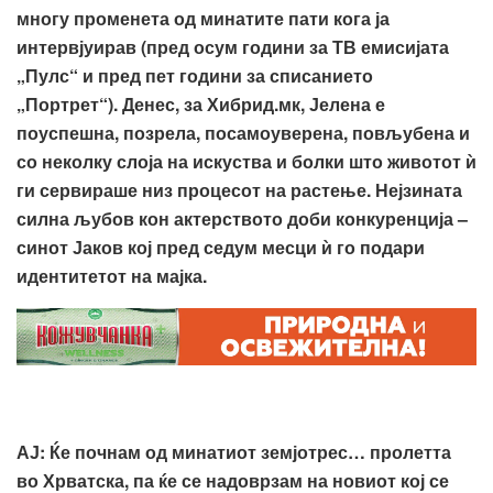
многу променета од минатите пати кога ја
интервјуирав (пред осум години за ТВ емисијата
„Пулс“ и пред пет години за списанието
„Портрет“). Денес, за Хибрид.мк, Јелена е
поуспешна, позрела, посамоуверена, повљубена и
со неколку слоја на искуства и болки што животот ѝ
ги сервираше низ процесот на растење. Нејзината
силна љубов кон актерството доби конкуренција –
синот Јаков кој пред седум месци ѝ го подари
идентитетот на мајка.
АЈ
:
Ќе почнам од минатиот земјотрес… пролетта
во Хрватска, па ќе се надоврзам на новиот кој се