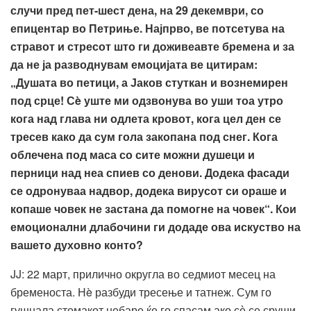
случи пред пет-шест дена, на 29 декември, со
епицентар во Петриње.
Најпрво, ве потсетува на
стравот и стресот што ги доживеавте бремена и за
да не ја разводнувам емоцијата ве цитирам
:
„Душата во петици, а Јаков стуткан и вознемирен
под срце! Сè уште ми одзвонува во уши тоа утро
кога над глава ни одлета кровот, кога цел ден се
тресев како да сум гола закопана под снег. Кога
облечена под маса со сите можни душеци и
перници над неа спиев со денови. Додека фасади
се одронуваа надвор, додека вирусот си ораше и
копаше човек не застана да помогне на човек“. Кои
емоционални длабочини ги додаде ова искуство на
вашето духовно конто?
JJ: 22 март, прилично округла во седмиот месец на
бременоста. Нè разбуди тресење и татнеж. Сум го
гушнала стомакот небаре ќе го спасам ако сѐ се сруши.