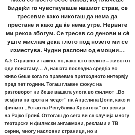
бидејќи го чувствуваше нашиот страв, се
тресевме како никогаш да нема да
престане и како да ќе нема утре. Нервите
ми рекоа збогум. Се тресев со денови и сè
уште мислам дека тлото под нозето ми се
изместува. Чудни распони од емоции…
АЈ
:
Страшно и тажно, но, како што велите – животот
оди понатаму… А, н
ашата последна средба во
живо беше кога го правевме претходното интервју
пред пет години. Тогаш главен фокус на
разговорот ни беше вашата улога
во филмот „Во
земјата на крвта и медот“ на Анџелина Џоли, како и
филмот „Устав на Република Хрватска“ во режија
на Рајко Грлиќ. Оттогаш до сега ви се случија многу
театарски и филмски ангажмани, реклами и ТВ
серии, многу насловни страници, но и