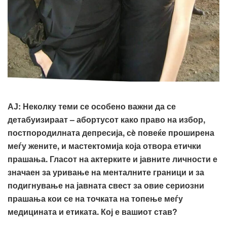
АЈ: Неколку теми се особено важни да се
детабуизираат – абортусот како право на избор,
постпородилната депресија,
сè
повеќе проширена
меѓу жените, и
мастектомија која отвора етички
прашања. Гласот на актерките и јавните личности е
значаен за уривање на менталните граници и за
подигнување на јавната свест за овие сериозни
прашања кои се на точката на топење меѓу
медицината и етиката. Кој е вашиот став?