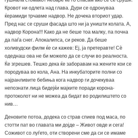
Кровот ни одлета над глава. Дури се одронуваа
ќерамиди трчавме надвор. Не дочека вториот удар.
Пред нас се сруши фасада што ни ја уништи колата. А,
надвор Корона!!! Како да не беше тоа малку, па почна
да паѓа снег. Апокалипса, си реков. Да беше
холивудски филм ќе си кажев: Еј, ја претеравте! Сѐ
одеднаш ова не би можело да се случи во реалноста.
Ќе згрешев. Тешко дека ќе заборавам на жените кои се
породуваа во кола, Ана. На инкубаторите полни со
најранливите бебиња кога надвор ги дочекуваа
непознати лица бидејќи мајките поради корона-
протоколот ни не можеа да бидат во родилиштето со
нив…
Деновите потоа, додека со страв спиев под маса, по
стотти пат во главата ми дојде – Живот овде и сега!
Соживот со луѓето, оти створени сме да си се имаме