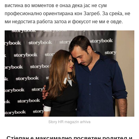
вистина во моментов е онаа дека јас не сум
професионално ориентирана кон Загреб. За среќа, не
ми недостига работа затоа и фокусот не ми е овде.
Story HR magazin arhiva
Стјепан е максимално посветен родител и