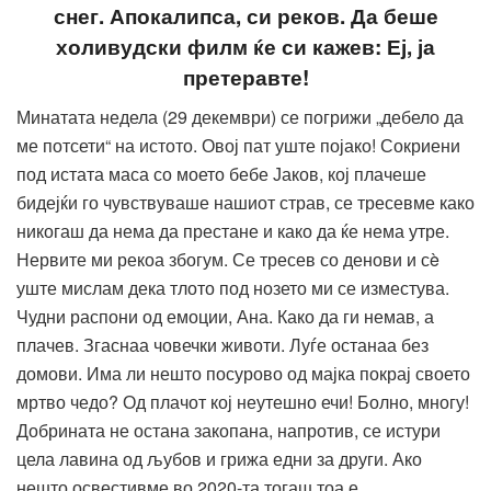
снег. Апокалипса, си реков. Да беше
холивудски филм ќе си кажев: Еј, ја
претеравте!
Минатата недела (29 декември) се погрижи „дебело да
ме потсети“ на истото. Овој пат уште појако! Сокриени
под истата маса со моето бебе Јаков, кој плачеше
бидејќи го чувствуваше нашиот страв, се тресевме како
никогаш да нема да престане и како да ќе нема утре.
Нервите ми рекоа збогум. Се тресев со денови и сè
уште мислам дека тлото под нозето ми се изместува.
Чудни распони од емоции, Ана. Како да ги немав, а
плачев. Згаснаа човечки животи. Луѓе останаа без
домови. Има ли нешто посурово од мајка покрај своето
мртво чедо? Од плачот кој неутешно ечи! Болно, многу!
Добрината не остана закопана, напротив, се истури
цела лавина од љубов и грижа едни за други. Ако
нешто освестивме во 2020-та тогаш тоа е