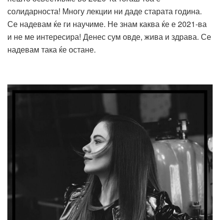
солидарноста! Многу лекции ни даде старата година.
Се надевам ќе ги научиме. Не знам каква ќе е 2021-ва
и не ме интересира! Денес сум овде, жива и здрава. Се
надевам така ќе остане.