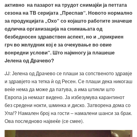
активно на пазарот на трудот снимајќи ја петтата
сезона на ТВ серијата „Преспав“. Новото нормално
за продукцијата „Охо“ со којашто работите значеше
одлична организација на снимањата од
безбедносен здравствен аспект, но и „прикриен
грч во желудник кој е за очекување во овие
вонредни услови“. Што најмногу ја плашеше
Jeлена од Драчево?
JJ: Јелена од Драчево се плаши за сопственото здравје
и здравјето на тетка ѝ од Ресен. Се плаши дека никогаш
веќе нема да може да патува, а има штикли што
Европа ја немаат видено. Ја избезумува карантинот
без средени нокти, шминка и диско. Затворена дома со
Ула!? Намален број на гости – намалени шанси за брак.
Ова последново највеќе (се смее).