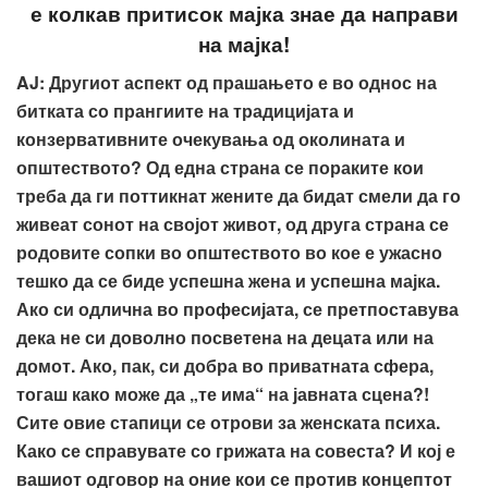
е колкав притисок мајка знае да направи
на мајка!
AJ
: Другиот аспект од прашањето е во однос на
битката со прангиите на традицијата и
конзервативните очекувања од околината и
општеството? Од една страна се пораките кои
треба да ги поттикнат жените да бидат смели да го
живеат сонот на својот живот, од друга страна се
родовите сопки во општеството во кое е ужасно
тешко да се биде успешна жена и успешна мајка.
Ако си одлична во професијата, се претпоставува
дека не си доволно посветена на децата или на
домот. Ако, пак, си добра во приватната сфера,
тогаш како може да „те има“ на јавната сцена?!
Сите овие стапици се отрови за женската психа.
Како се справувате со грижата на совеста? И кој е
вашиот одговор на оние кои се против концептот