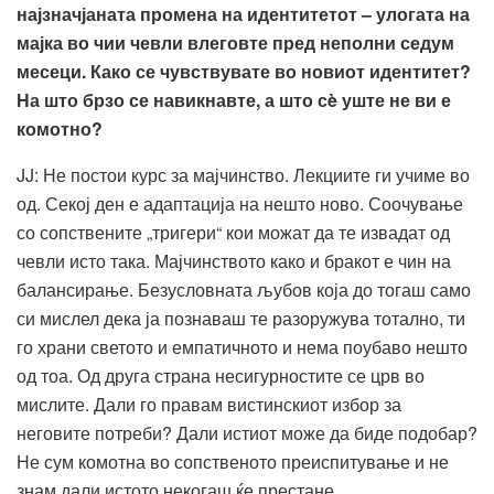
најзначјаната промена на идентитетот – улогата на
мајка во чии чевли влеговте пред неполни седум
месеци. Како се чувствувате во новиот идентитет?
На што брзо се навикнавте, а што сè уште не ви е
комотно?
JJ: Не постои курс за мајчинство. Лекциите ги учиме во
од. Секој ден е адаптација на нешто ново. Соочување
со сопствените „тригери“ кои можат да те извадат од
чевли исто така. Мајчинството како и бракот е чин на
балансирање. Безусловната љубов која до тогаш само
си мислел дека ја познаваш те разоружува тотално, ти
го храни светото и емпатичното и нема поубаво нешто
од тоа. Од друга страна несигурностите се црв во
мислите. Дали го правам вистинскиот избор за
неговите потреби? Дали истиот може да биде подобар?
Не сум комотна во сопственото преиспитување и не
знам дали истото некогаш ќе престане.