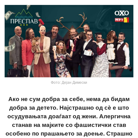
Фото: Дејан Димески
Ако не сум добра за себе, нема да бидам
добра за детето. Најстрашно од сѐ е што
осудувањата доаѓаат од жени. Алергична
станав на мајките со фашистички став
особено по прашањето за доење. Страшно