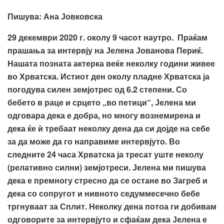
Пишува
:
Ана Јовковска
29
декември 2020 г. околу 9 часот наутро
.
П
раќам
прашања за интервју на Јелена Јованова Периќ.
Нашата позната актерка веќе неколку години живее
во Хрватска. Истиот ден околу пладне Хрватска ја
погодува силен земјотрес од 6.2 степени. Со
бебето в раце и срцето „во петици“, Јелена ми
одговара дека е добра, но многу вознемирена и
дека ќе ѝ требаат неколку дена да си дојде на себе
за да може да го направиме интервјуто. Во
следните 24 часа Хрватска ја тресат уште неколу
(релативно силни) земјотреси. Јелена ми пишува
дека е премногу стресно да се остане во Загреб и
дека со сопругот и нивното седуммесечно бебе
тргнуваат за Сплит. Неколку дена потоа ги добивам
одговорите за интервјуто и сфаќам дека Јелена е