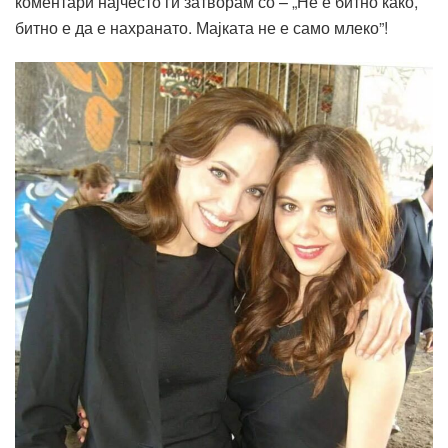
коментари најчесто ги затворам со – „Не е битно како,
битно е да е нахранато. Мајката не е само млеко”!