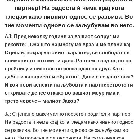
партнер! На радоста ѝ нема крај кога
гледам како нивниот однос се развива. Во
тие моменти одново се заљубувам во него.
АЈ:
Пред неколку години за вашиот сопруг ми
рековте
: „
Она што најмногу ме врза и ме плени кај
Стјепан, покрај неговиот карактер, се слободата и
вниманието што ми ги дава. Растеме заедно, но не
преблизу и никогаш во сенка еден на друг. Како
дабот и кипарисот и обратно“. Дали е
сè
уште така?
И кои нови аспекти на љубовта и партнерството ги
откривате денес откако во вашиот меур има и
трето човече – малиот Јаков?
JJ: Стјепан е максимално посветен родител и партнер!
На радоста ѝ нема крај кога гледам како нивниот однос
се развива. Во тие моменти одново се заљубувам во
него. Ни порасна и одговорноста. Не само онаа кон