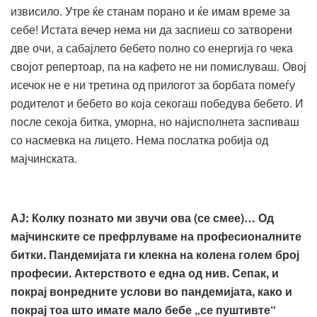
извисило. Утре ќе станам порано и ќе имам време за
себе! Истата вечер нема ни да заспиеш со затворени
две очи, а сабајлето бебето полно со енергија го чека
својот репертоар, па на кафето не ни помислуваш. Овој
исечок не е ни третина од прилогот за борбата помеѓу
родителот и бебето во која секогаш победува бебето. И
после секоја битка, уморна, но најисполнета заспиваш
со насмевка на лицето. Нема послатка робија од
мајчинската.
АЈ
:
Колку познато ми звучи ова (се смее)… Од
мајчинските се префрлуваме на професионалните
битки.
Пандемијата ги клекна на колена голем број
професии. Актерството е една од нив. Сепак, и
покрај вонредните услови во пандемијата, како и
покрај тоа што имате мало бебе „се пуштивте“