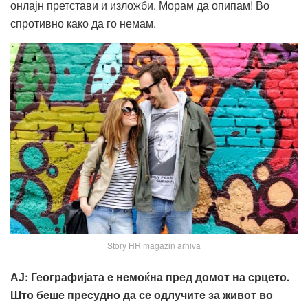
онлајн претстави и изложби. Морам да опипам! Во
спротивно како да го немам.
Story HR magazin arhiva
АЈ
:
Географијата е немоќна пред домот на срцето.
Што беше пресудно да се одлучите за живот во