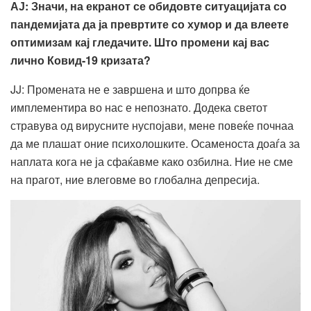
АЈ: Значи, на екранот се обидовте ситуацијата со
пандемијата да ја превртите со хумор и да влеете
оптимизам кај гледачите.
Што промени кај вас
лично Ковид-19 кризата?
JJ: Промената не е завршена и што допрва ќе
имплементира во нас е непознато. Додека светот
стравува од вирусните нуспојави, мене повеќе почнаа
да ме плашат оние психолошките. Осаменоста доаѓа за
наплата кога не ја сфаќавме како озбилна. Ние не сме
на прагот, ние влеговме во глобална депресија.