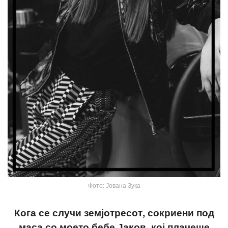
Фото: Јована Зука
Кога се случи земјотресот, сокриени под
маса со моето бебе Јаков, кој плачеше