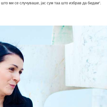
а што ми се случуваше, јас сум таа што избрав да бидам“.