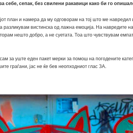
 за себе, сепак, без свилени ракавици како би го опиш
от план и намера да му одговорам на тој што ме навредил
а разликувам вистинска од лажна емоција. На навредите на
торам нешто добро, а не суетата. Тоа што чувствувам емпат
сам за уште еден пакет мерки за помош на погодените кате
те граѓани, јас не ќе бев неопходниот глас ЗА.