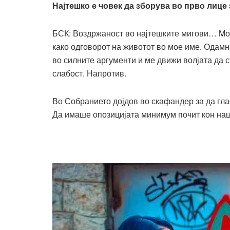
Најтешко е човек да зборува во прво лице
БСК: Воздржаност во најтешките мигови… Mој
како одговорот на животот во мое име. Одамн
во силните аргументи и ме движи волјата да с
слабост. Напротив.
Во Собранието дојдов во скафандер за да гла
Да имаше опозицијата минимум почит кон наши