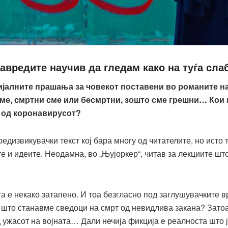
авредите научив да гледам како на туѓа сла
јалните прашања за човекот поставени во романите на 
одиме, смртни сме или бесмртни, зошто сме грешни… Кои
 од коронавирусот?
редизвикувачки текст кој бара многу од читателите, но исто 
те и идеите. Неодамна, во „Њујоркер“, читав за лекциите шт
а е некако затапено. И тоа безгласно под заглушувачките 
 што станавме сведоци на смрт од невидлива закана? Зато
 ужасот на војната… Дали нечија фикција е реалноста што 