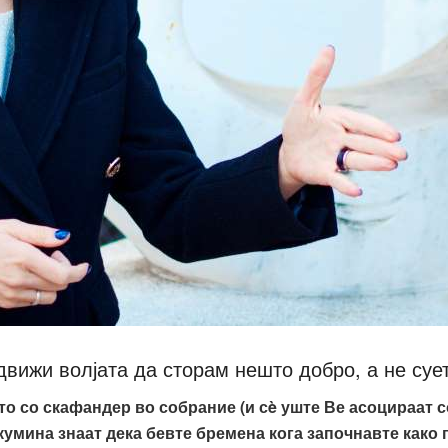
движи волјата да сторам нешто добро, а не сует
то со скафандер во собрание
(
и сè уште Ве асоцираат с
кумина знаат дека бевте бремена кога започнавте како 