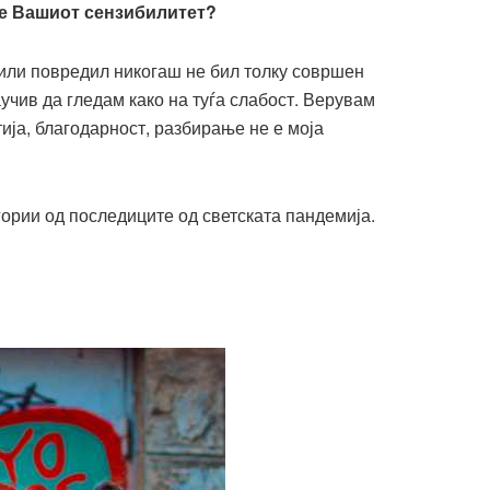
але Вашиот сензибилитет?
 или повредил никогаш не бил толку совршен
учив да гледам како на туѓа слабост. Верувам
ија, благодарност, разбирање не е моја
гории од последиците од светската пандемија.