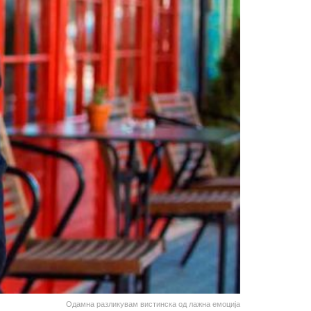
Одамна разликувам вистинска од лажна емоција