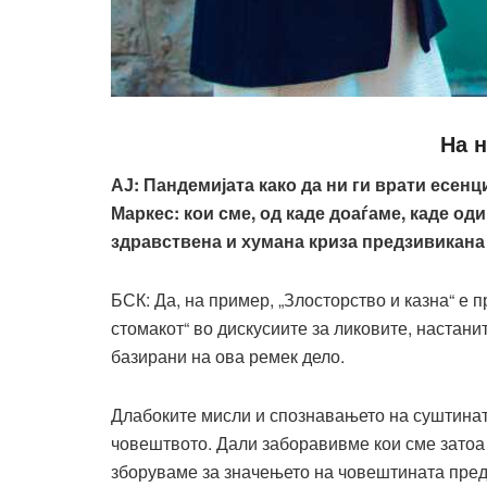
На н
АЈ: Пандемијата како да ни ги врати
есенци
Маркес
: кои сме, од каде доаѓаме, каде 
здравствена и хумана криза предзивикана
БСК: Да, на пример, „Злосторство и казна“ е п
стомакот“ во дискусиите за ликовите, настани
базирани на ова ремек дело.
Длабоките мисли и спознавањето на суштинат
човештвото. Дали заборавивме кои сме затоа
зборуваме за значењето на човештината пред