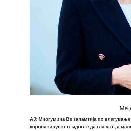
Ме 
АЈ
:
Многумина Ве запамтија по влегување
коронавирусот отидовте да гласате, а мал