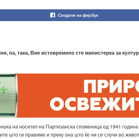
Сподели на фејсбук
и, па, така, Вие истовремено сте министерка за култу
внука на носител на Партизанска споменица од 1941 година 
е што ги правиме и преку она што ќе ни се случи во живото