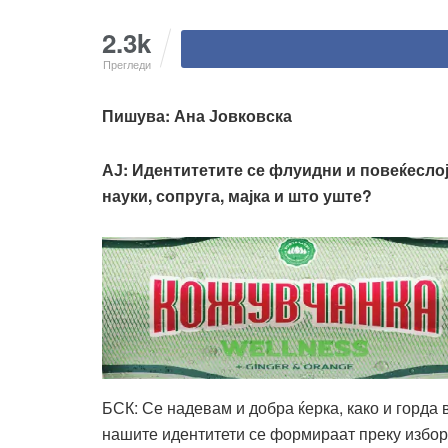
2.3k
Прегледи
Пишува
: Ана Јовковска
АЈ
:
Идентитетите се флуидни и повеќеслојн
науки, сопруга, мајка
и што уште?
БСК: Се надевам и добра ќерка, како и горда 
нашите идентитети се формираат преку изборит