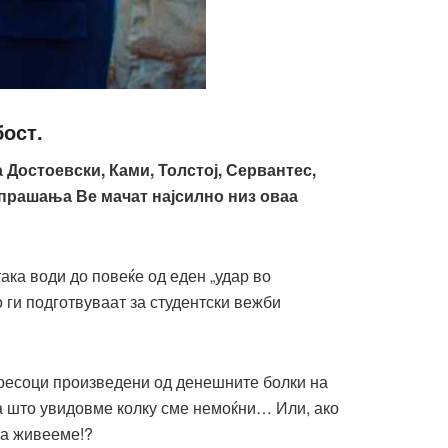
бост.
Достоевски, Ками, Толстој, Сервантес,
 прашања Ве мачат најсилно низ оваа
така води до повеќе од еден „удар во
о ги подготвуваат за студентски вежби
вресоци произведени од денешните болки на
а што увидовме колку сме немоќни… Или, ако
ја живееме!?